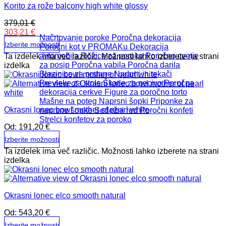
Korito za rože balcony high white glossy
379,01
€
303,21
€
Načrtovanje poroke
Poročna dekoracija
Izberite možnosti
Poročni kot v PROMAKu
Dekoracija
avtomobila
Rožice za poroko
Poročno cvetje
Ta izdelek ima več različic. Možnosti lahko izberete na strani
za posip
Poročna vabila
Poročna darila
izdelka
Blazinice za prstane
Nadprti in tekači
Prevleke za stole
Škatle za pecivo
Poročna
dekoracija cerkve
Figure za poročno torto
Mašne na poteg
Naprsni šopki
Priponke za
Okrasni lonec bowl mother of pearl white
naprsne šopke
Sedežni red
Poročni konfeti
Strelci konfetov za poroko
Od:
191,20
€
Izberite možnosti
Ta izdelek ima več različic. Možnosti lahko izberete na strani
izdelka
Okrasni lonec elco smooth natural
Od:
543,20
€
Izberite možnosti