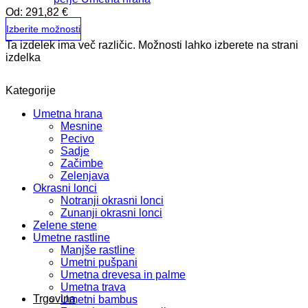
Od:
291,82
€
Izberite možnosti
Ta izdelek ima več različic. Možnosti lahko izberete na strani
izdelka
Kategorije
Umetna hrana
Mesnine
Pecivo
Sadje
Začimbe
Zelenjava
Okrasni lonci
Notranji okrasni lonci
Zunanji okrasni lonci
Zelene stene
Umetne rastline
Manjše rastline
Umetni pušpani
Umetna drevesa in palme
Umetna trava
Trgovina
Umetni bambus