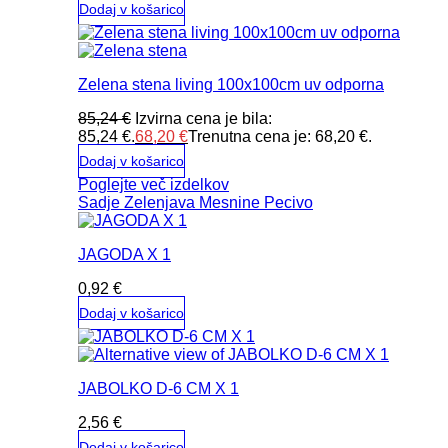
Dodaj v košarico
Zelena stena living 100x100cm uv odporna
85,24
€
Izvirna cena je bila:
85,24 €.
68,20
€
Trenutna cena je: 68,20 €.
Dodaj v košarico
Poglejte več izdelkov
Sadje
Zelenjava
Mesnine
Pecivo
JAGODA X 1
0,92
€
Dodaj v košarico
JABOLKO D-6 CM X 1
2,56
€
Dodaj v košarico