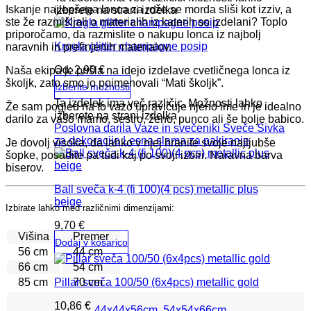
Iskanje najlepšega lonca za rože se morda sliši kot izziv, a
izberete na strani izdelka
ste že razmišljali o materialih iz katerih so izdelani? Toplo
priporočamo, da razmislite o nakupu lonca iz najbolj
Krogla glitter champagne posip
naravnih in prefinjenih materialov.
Od:
2,90
€
Naša ekipa je prišla na idejo izdelave cvetličnega lonca iz
školjk, zato smo jo poimenovali “Mati školjk”.
Izberite možnosti
Ta izdelek ima več različic. Možnosti lahko
Že sam pogled na to vazo upravičuje njeno ime in je idealno
izberete na strani izdelka
darilo za vašo mamo, sestro, ženo, punco ali še bolje babico.
Poslovna darila
Vaze in svečeniki
Sveče
Sivka
za dekoracijo
Lesna slama za pakiranje
Je dovolj visoka, da lahko v njej hranite svoje najljubše
šopke, posadite pa tudi kaj po svoji izbiri. Naravna barva
biserov.
Ball sveča k-4 (fi 100)(4 pcs) metallic plus
beige
Izbirate lahko med različnimi dimenzijami:
9,70
€
Višina
Premer
Dodaj v košarico
56 cm
44 cm
66 cm
54 cm
85 cm
70 cm
Pillar sveča 100/50 (6x4pcs) metallic gold
10,86
€
44x44x56cm
,
54x54x66cm
,