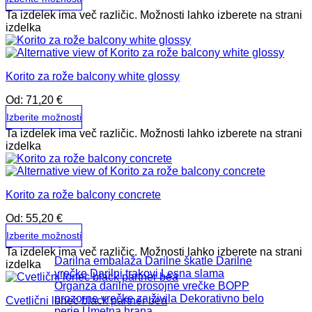
Ta izdelek ima več različic. Možnosti lahko izberete na strani
izdelka
Korito za rože balcony white glossy
Od:
71,20
€
Izberite možnosti
Ta izdelek ima več različic. Možnosti lahko izberete na strani
izdelka
Korito za rože balcony concrete
Od:
55,20
€
Izberite možnosti
Ta izdelek ima več različic. Možnosti lahko izberete na strani
Darilna embalaža
Darilne škatle
Darilne
izdelka
vrečke
Darilni trakovi
Lesna slama
Organza darilne prosojne vrečke
BOPP
prozorne vrečke za živila
Dekorativno belo
Cvetlični lonec black partner bea
perje
Umetna hrana