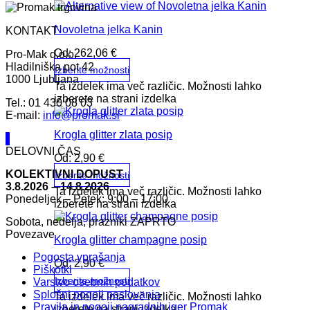
Novoletna jelka Kanin
KONTAKT
Od:
262,06
€
Pro-Mak d.o.o.
Hladilniška pot 42
Izberite možnosti
1000 Ljubljana
Ta izdelek ima več različic. Možnosti lahko
izberete na strani izdelka
Tel.: 01 430 08 03
E-mail:
info@promak.si
Krogla glitter zlata posip
DELOVNI ČAS
Od:
2,90
€
KOLEKTIVNI DOPUST
Izberite možnosti
3.8.2026 – 14.8.2026
Ta izdelek ima več različic. Možnosti lahko
Ponedeljek – Petek: 9:00 – 17:00
izberete na strani izdelka
Sobota, nedelja, prazniki ZAPRTO
Povezave
Krogla glitter champagne posip
Pogosta vprašanja
Od:
2,90
€
Piškotki
Izberite možnosti
Varstvo osebnih podatkov
Splošni pogoji poslovanja
Ta izdelek ima več različic. Možnosti lahko
Pravila in pogoji nagradnih iger Promak
izberete na strani izdelka