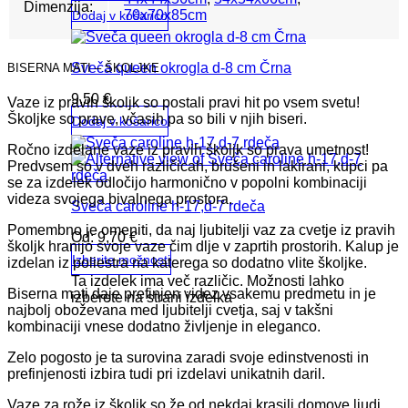
Dimenzija:
70x70x85cm
Dodaj v košarico
Sveča queen okrogla d-8 cm Črna
BISERNA MATI – ŠKOLJKE
9,50
€
Vaze iz pravih školjk so postali pravi hit po vsem svetu!
Školjke so prave, včasih pa so bili v njih biseri.
Dodaj v košarico
Ročno izdelane vaze iz pravih školjk so prava umetnost!
Predvsem so v dveh različicah, brušeni in lakirani, kupci pa
se za izdelek odločijo harmonično v popolni kombinaciji
videza svojega bivalnega prostora.
Sveča caroline h-17,d-7 rdeča
Pomembno je omeniti, da naj ljubitelji vaz za cvetje iz pravih
Od:
9,70
€
školjk hranijo svoje vaze čim dlje v zaprtih prostorih. Kalup je
Izberite možnosti
izdelan iz poliestra na katerega so dodatno vlite školjke.
Ta izdelek ima več različic. Možnosti lahko
Biserna mati daje prefinjen videz vsakemu predmetu in je
izberete na strani izdelka
najbolj oboževana med ljubitelji cvetja, saj v takšni
kombinaciji vnese dodatno življenje in eleganco.
Zelo pogosto je ta surovina zaradi svoje edinstvenosti in
prefinjenosti izbira tudi pri izdelavi unikatnih daril.
Vaze za rože iz školjk so že od nekdaj krasili domove ljudi.