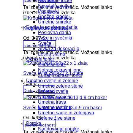
Novoletne lučke
Izberite možnosti
Novoletna jelka
Ta izdelek ima več različic. Možnosti lahko
Podstavki
izberete na strani izdelka
Snežne krogle
Umetne smreke
Darila in poslovna darila
Krogla snow puhasta
Poslovna darila
Vaze in svečniki
Od:
3,97
€
Sveče
Izberite možnosti
Sivka za dekoracijo
Ta izdelek ima več različic. Možnosti lahko
Lesna slama
izberete na strani izdelka
Okrasni lonci
Okrasni lonci
Notranji okrasni lonci
Sveča twist 290×22 x 1 zlata
Zunanji okrasni lonci
Umetno cvetje in zelenje
4,39
€
Umetne zelene stene
Dodaj v košarico
Umetno cvetje
Umetna drevesa
Umetna trava
Umetne rastline
Sveča lustro mocc. h-13,d-9 cm baker
Umetno sadje in zelenjava
Od:
6,95
€
Zelene žive stene
Poroka
Izberite možnosti
Načrtovanje poroke
Ta izdelek ima več različic. Možnosti lahko