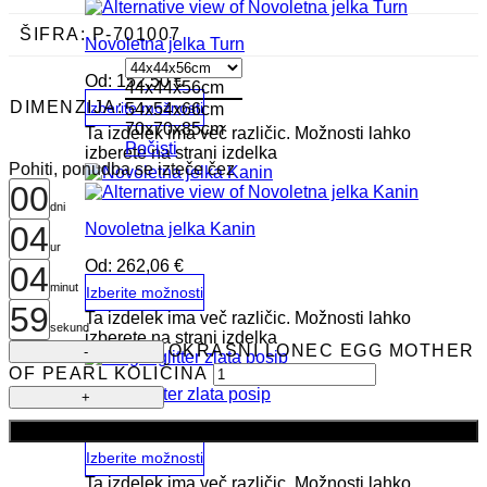
ŠIFRA:
P-701007
Novoletna jelka Turn
Od:
152,50
€
44x44x56cm
DIMENZIJA:
Izberite možnosti
54x54x66cm
70x70x85cm
Ta izdelek ima več različic. Možnosti lahko
Počisti
izberete na strani izdelka
Pohiti, ponudba se izteče čez
00
dni
Novoletna jelka Kanin
04
ur
Od:
262,06
€
04
minut
Izberite možnosti
59
Ta izdelek ima več različic. Možnosti lahko
sekund
izberete na strani izdelka
OKRASNI LONEC EGG MOTHER
OF PEARL KOLIČINA
Krogla glitter zlata posip
Od:
2,90
€
Dodaj v košarico
Izberite možnosti
Ta izdelek ima več različic. Možnosti lahko