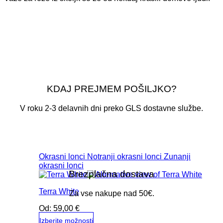
KDAJ PREJMEM POŠILJKO?
V roku 2-3 delavnih dni preko GLS dostavne službe.
Okrasni lonci
Notranji okrasni lonci
Zunanji
okrasni lonci
Brezplačna dostava
Terra White
Za vse nakupe nad 50€.
Od:
59,00
€
Izberite možnosti