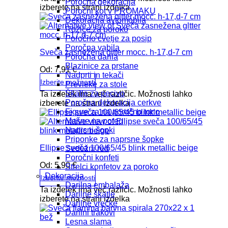
Poročna dekoracija
izberete na strani izdelka
Poročni kot v PROMAKU
Dekoracija avtomobila
Rožice za poroko
Poročno cvetje za posip
Poročna vabila
Sveča zasnežena gltter mocc. h-17,d-7 cm
Poročna darila
Blazinice za prstane
Od:
7,91
€
Nadprti in tekači
Izberite možnosti
Prevleke za stole
Škatle za pecivo
Ta izdelek ima več različic. Možnosti lahko
Poročna dekoracija cerkve
izberete na strani izdelka
Figure za na poročno torto
Mašne na poteg
Naprsni šopki
Priponke za naprsne šopke
Ellipse sveča 100/65/45 blink metallic beige
Sedežni red
Poročni konfeti
Od:
5,90
€
Strelci konfetov za poroko
Dekoracija
Izberite možnosti
Darilna embalaža
Ta izdelek ima več različic. Možnosti lahko
Darilne škatle
izberete na strani izdelka
Darilne vrečke
Darilni trakovi
Lesna slama