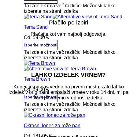
Ta izdelek ima več različic. Možnosti lahko
izberete na strani izdelka
Plačilo po izbiri
Terra Sand
Plačajte kot vam najbolj odgovarja.
Od:
59,00
€
Izberite možnosti
Ta izdelek ima več različic. Možnosti lahko
izberete na strani izdelka
LAHKO IZDELEK VRNEM?
Terra Brown
Kupec je pri nas vedno na prvem mestu, zato lahko
Od:
59,00
€
izdelek v originalni embalaži vrnete v roku 14 dni, mi pa
Izberite možnosti
vam povrnemo vrednost izdelka.
Ta izdelek ima več različic. Možnosti lahko
izberete na strani izdelka
Okrasni lonec za rože pan
Od:
181,05
€