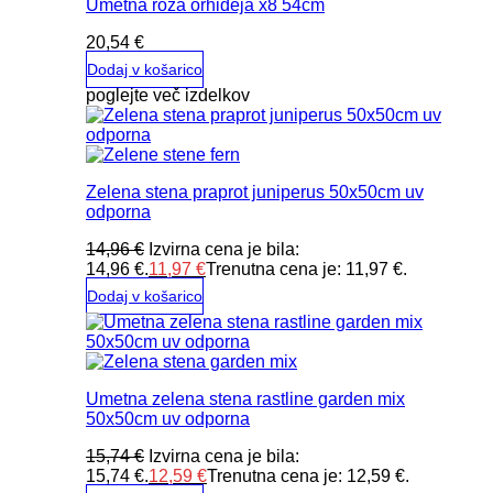
Umetna roža orhideja x8 54cm
20,54
€
Dodaj v košarico
poglejte več izdelkov
Zelena stena praprot juniperus 50x50cm uv
odporna
14,96
€
Izvirna cena je bila:
14,96 €.
11,97
€
Trenutna cena je: 11,97 €.
Dodaj v košarico
Umetna zelena stena rastline garden mix
50x50cm uv odporna
15,74
€
Izvirna cena je bila:
15,74 €.
12,59
€
Trenutna cena je: 12,59 €.