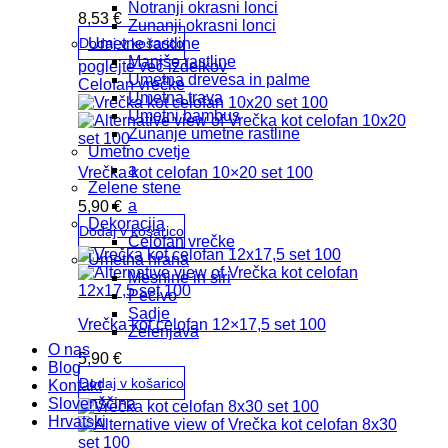
Notranji okrasni lonci
8,53
€
Zunanji okrasni lonci
Umetne rastline
Dodaj v košarico
Manjše rastline
poglejte več izdelkov
Umetna drevesa in palme
Celofan vrečke
Umetna trava
Umetni bambus
Zunanje umetne rastline
Umetno cvetje
a
Vrečka kot celofan 10×20 set 100
Zelene stene
a
5,90
€
Dekoracija
Dodaj v košarico
Celofan vrečke
Umetna hrana
Mesnine in siri
Pecivo
Sadje
Vrečka kot celofan 12×17,5 set 100
Zelenjava
O nas
5,90
€
Blog
Dodaj v košarico
Kontakt
Slovenščina
Hrvatski