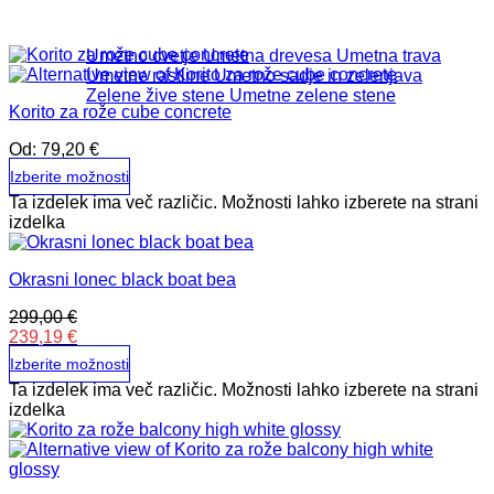
Umetno cvetje
Umetna drevesa
Umetna trava
Umetne rastline
Umetno sadje in zelenjava
Zelene žive stene
Umetne zelene stene
Korito za rože cube concrete
Od:
79,20
€
Izberite možnosti
Ta izdelek ima več različic. Možnosti lahko izberete na strani
izdelka
Okrasni lonec black boat bea
299,00
€
239,19
€
Izberite možnosti
Ta izdelek ima več različic. Možnosti lahko izberete na strani
izdelka