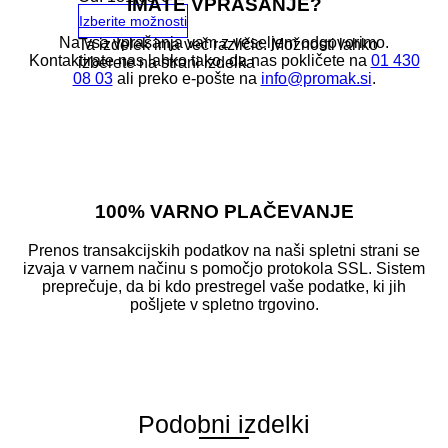
IMATE VPRAŠANJE?
Izberite možnosti
Na vsa vprašanja vam z veseljem odgovorimo.
Ta izdelek ima več različic. Možnosti lahko
Kontaktirate nas lahko tako, da nas pokličete na
01 430
izberete na strani izdelka
08 03
ali preko e-pošte na
info@promak.si
.
100% VARNO PLAČEVANJE
Prenos transakcijskih podatkov na naši spletni strani se
izvaja v varnem načinu s pomočjo protokola SSL. Sistem
preprečuje, da bi kdo prestregel vaše podatke, ki jih
pošljete v spletno trgovino.
Podobni izdelki