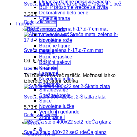
Organza darilne prosojne vrečke
Sveča fiamma barvna spirala 270×22 x 1 bež
BOPP prozorne vrečke za živila
Dekorativno belo perje
3,20
€
Umetna hrana
Dodaj v košarico
Trgovina
Božič in novo leto
Novoletni okraski
Novoletne rože
Božične figure
Sveča metal zelena h-17,d-7 cm mat
Pentlje
Božične jaslice
Od:
6,70
€
Božični trakovi
Krožniki
Izberite možnosti
Lanterne
Ta izdelek ima več različic. Možnosti lahko
Novoletne jelke
izberete na strani izdelka
Podstavki
Shranjevanje
Snežne krogle
Sveča stelo 300×22 set 2-Škatla zlata
Špice
Novoletne lučke
5,73
€
Venčki in gerlande
Dodaj v košarico
Zidni paneli
Sveče
a
SveČa stelo 400×22 set2 rdeČa glanz
Okrasni lonci