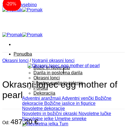
-20%
-20%
-20%
-20%
-20%
-20%
-20%
Akcija
Akcija
Akcija
Akcija
Akcija
Akcija
-20%
-20%
-20%
-20%
-20%
-20%
-20%
-20%
-20%
Skoči na vsebino
Ponudba
Okrasni lonci
/
Notranji okrasni lonci
Božič in Novo leto
Darila in poslovna darila
Okrasni lonci
Okrasni lonec egg mother of
Umetno cvetje in zelenje
Poroka
pearl
Dekoracija
Adventni aranžmaji
Adventni venčki
Božične
dekoracije
Božične jaslice in figurice
Novoletne dekoracije
Novoletni in božični okraski
Novoletne lučke
Novoletne jelke
Umetne smreke
487,20
€
Od: