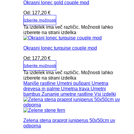
Okrasni lonec gold couple mod
Od:
127,20
€
Izberite možnosti
Ta izdelek ima več različic. Možnosti lahko
izberete na strani izdelka
Okrasni lonec turquise couple mod
Od:
127,20
€
Izberite možnosti
Ta izdelek ima več različic. Možnosti lahko
izberete na strani izdelka
Manjše rastline
Umetni pušpani
Umetna
drevesa in palme
Umetna trava
Umetni
bambus
Zunanje umetne rastline
Vsi izdelki
Zelena stena praprot juniperus 50x50cm uv
odporna