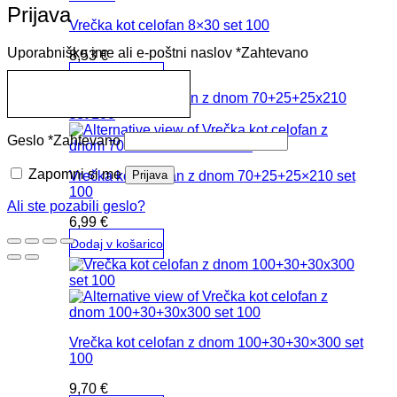
Prijava
Vrečka kot celofan 8×30 set 100
Uporabniško ime ali e-poštni naslov
*
Zahtevano
8,53
€
Dodaj v košarico
Geslo
*
Zahtevano
Zapomni si me
Prijava
Vrečka kot celofan z dnom 70+25+25×210 set
100
Ali ste pozabili geslo?
6,99
€
Dodaj v košarico
Vrečka kot celofan z dnom 100+30+30×300 set
100
9,70
€