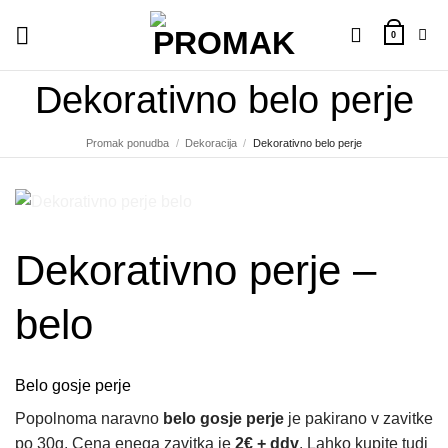
Skoči
na
0
vsebino
Dekorativno belo perje
Promak ponudba
/
Dekoracija
/
Dekorativno belo perje
Dekorativno perje –
belo
Belo gosje perje
Popolnoma naravno
belo gosje perje
je pakirano v zavitke
po 30g. Cena enega zavitka je
2€ + ddv
. Lahko kupite tudi