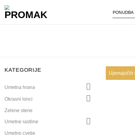
Skoči
na
PONUDBA
vsebino
KATEGORIJE
Ujemajočih i
Umetna hrana
Okrasni lonci
Zelene stene
Umetne rastline
Umetno cvetje