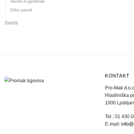
Venčki in gerlande
Zidni paneli
Sveče
KONTAKT
Pro-Mak d.o.o
Hladilniška p
1000 Ljublja
Tel.: 01 430 
E-mail:
info@