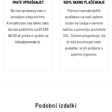
IMATE VPRAŠANJE?
100% VARNO PLAČEVANJE
Na vsa vprašanja vam z
Prenos transakcijskih
veseljem odgovorimo.
podatkov na naši spletni
Kontaktirate nas lahko tako,
strani se izvaja v varnem
da nas pokličete na
01 430
načinu s pomočjo protokola
08 03
ali preko e-pošte na
SSL. Sistem preprečuje, da
info@promak.si
.
bi kdo prestregel vaše
podatke, ki jih pošljete v
spletno trgovino.
Podobni izdelki