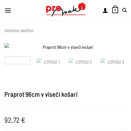
Skoči
na
0
vsebino
Umetne rastline
Praprot 96cm v viseči košari
92,72
€