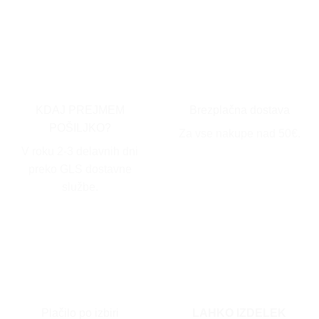
KDAJ PREJMEM
Brezplačna dostava
POŠILJKO?
Za vse nakupe nad 50€.
V roku 2-3 delavnih dni
preko GLS dostavne
službe.
Plačilo po izbiri
LAHKO IZDELEK