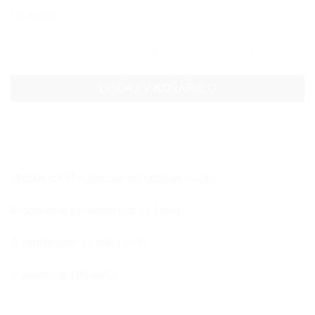
Na zalogi
VREČKA KOT CELOFAN Z DNOM 90+25+25X270 SET 10
DODAJ V KOŠARICO
Vrečke iz PP materiala kot celofan vrečke.
Prozorne in primerne tudi za živila.
S certifikatom za stik z živili.
V paketu je 100 vrečk.