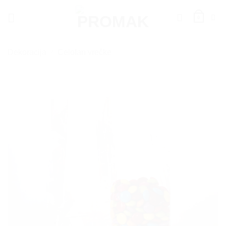
Skoči
na
0
vsebino
Dekoracija
/
Celofan vrečke