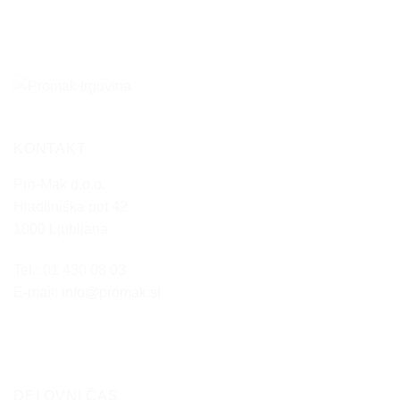
KONTAKT
Pro-Mak d.o.o.
Hladilniška pot 42
1000 Ljubljana
Tel.: 01 430 08 03
E-mail:
info@promak.si
DELOVNI ČAS