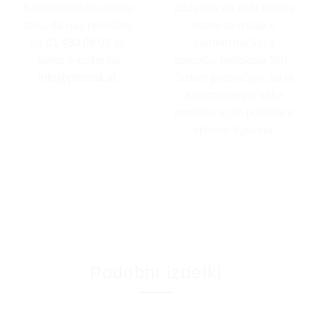
Kontaktirate nas lahko
podatkov na naši spletni
tako, da nas pokličete
strani se izvaja v
na
01 430 08 03
ali
varnem načinu s
preko e-pošte na
pomočjo protokola SSL.
info@promak.si
.
Sistem preprečuje, da bi
kdo prestregel vaše
podatke, ki jih pošljete v
spletno trgovino.
Podobni izdelki