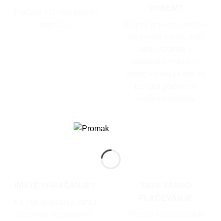
VRNEM?
Plačajte kot vam najbolj
odgovarja.
Kupec je pri nas vedno
na prvem mestu, zato
lahko izdelek v
originalni embalaži
vrnete v roku 14 dni, mi
pa vam povrnemo
vrednost izdelka.
IMATE VPRAŠANJE?
100% VARNO
PLAČEVANJE
Na vsa vprašanja vam z
veseljem odgovorimo.
Prenos transakcijskih