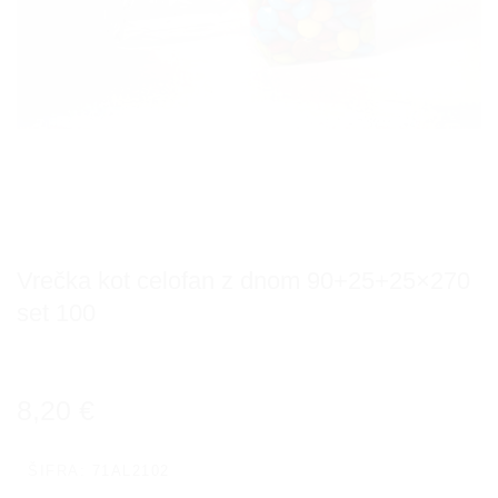
Vrečka kot celofan z dnom 90+25+25×270
set 100
8,20
€
ŠIFRA:
71AL2102