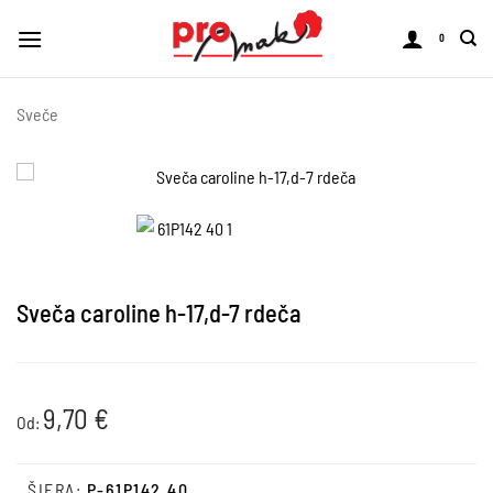
Skoči
na
0
vsebino
Sveče
Sveča caroline h-17,d-7 rdeča
9,70
€
Od:
ŠIFRA:
P-61P142.40