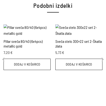
Podobni izdelki
Pillar sveča 80/40 (6x4pcs)
Sveča stelo 300×22 set 2-Škatla
metallic gold
zlata
7,20
€
5,73
€
DODAJ V KOŠARICO
DODAJ V KOŠARICO