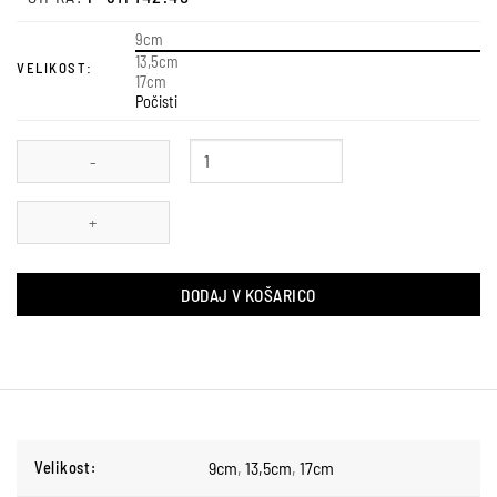
9cm
13,5cm
VELIKOST:
17cm
Počisti
SVEČA
CAROLINE
H-
17,D-
DODAJ V KOŠARICO
7
RDEČA
KOLIČINA
9cm
,
13,5cm
,
17cm
Velikost: