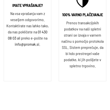
IMATE VPRAŠANJE?
Na vsa vprašanja vam z
100% VARNO PLAČEVANJE
veseljem odgovorimo.
Prenos transakcijskih
Kontaktirate nas lahko tako,
podatkov na naši spletni
da nas pokličete na
01 430
strani se izvaja v varnem
08 03
ali preko e-pošte na
načinu s pomočjo protokola
info@promak.si
.
SSL. Sistem preprečuje, da
bi kdo prestregel vaše
podatke, ki jih pošljete v
spletno trgovino.