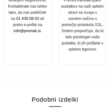
veseljem odgovorimo.
Prenos transakcijskih
Kontaktirate nas lahko
podatkov na naši spletni
tako, da nas pokličete
strani se izvaja v
na
01 430 08 03
ali
varnem načinu s
preko e-pošte na
pomočjo protokola SSL.
info@promak.si
.
Sistem preprečuje, da bi
kdo prestregel vaše
podatke, ki jih pošljete v
spletno trgovino.
Podobni izdelki