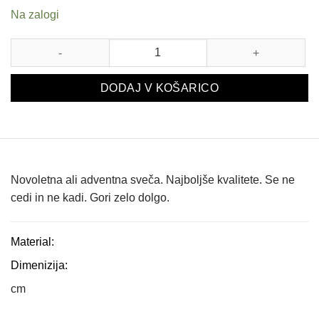
Na zalogi
SVEČA FIAMMA BARVNA SPIRALA 270X22 X 1 BEŽ KOL
DODAJ V KOŠARICO
Novoletna ali adventna sveča. Najboljše kvalitete. Se ne
cedi in ne kadi. Gori zelo dolgo.
Material:
Dimenizija:
cm