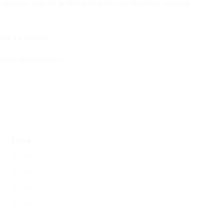
 stoletje, zato ne bodite prikrajšani za okrasitev svojega
arom za poroko.
 vremenske razmere.
Višina
30 cm
40 cm
50 cm
60 cm