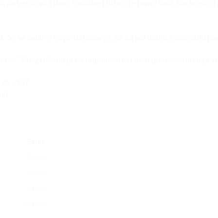
ra za vas in vaš dom. Sodoben dizajn je ravno tisto, kar krasi 21.
ra, če se selite v novo stanovanje, ali pa kot darilo zakonskim p
erglass”. Preizkušeno je na odpornost in lahko prenese zunanje
o za vas?
ri.
Širina
30 cm
40 cm
50 cm
60 cm