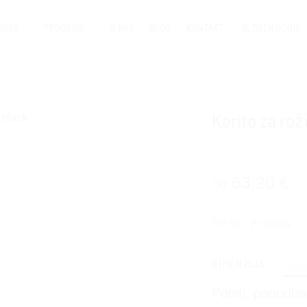
UDBA
TRGOVINA
O NAS
BLOG
KONTAKT
SLOVENŠČINA
Korito za ro
63,20
€
Od:
P-901004
ŠIFRA:
DIMENZIJA:
30x
Pohiti, ponudba