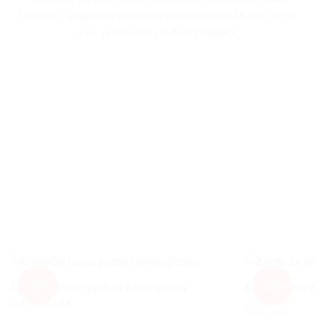
izdelek v originalni embalaži vrnete v roku 14 dni, mi pa
vam povrnemo vrednost izdelka.
-20%
-20%
Cvetlični lonec partner white glossy
Korito za rož
159,19
€
299,00
€
Od:
239,19
€