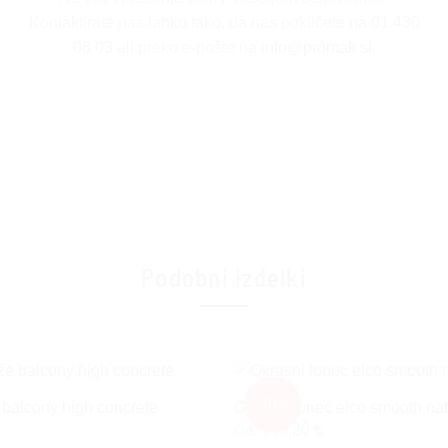
Kontaktirate nas lahko tako, da nas pokličete na
01 430
08 03
ali preko e-pošte na
info@promak.si
.
Podobni izdelki
-20%
e balcony high concrete
Okrasni lonec elco smooth nat
543,20
€
Od: