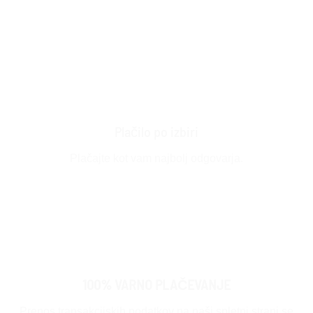
Plačilo po izbiri
Plačajte kot vam najbolj odgovarja.
100% VARNO PLAČEVANJE
Prenos transakcijskih podatkov na naši spletni strani se