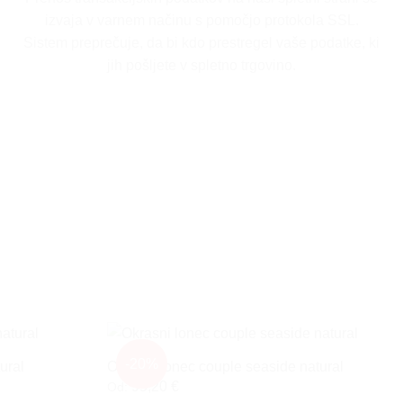
izvaja v varnem načinu s pomočjo protokola SSL.
Sistem preprečuje, da bi kdo prestregel vaše podatke, ki
jih pošljete v spletno trgovino.
-20%
ural
Okrasni lonec couple seaside natural
95,20
€
Od: