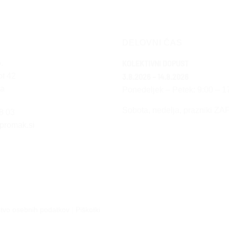
DELOVNI ČAS
KOLEKTIVNI DOPUST
.
ot 42
3.8.2026 – 14.8.2026
na
Ponedeljek – Petek: 9:00 – 1
Sobota, nedelja, prazniki Z
08 03
promak.si
stvo osebnih podatkov
|
Piškotki