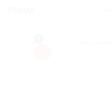
Skoči
na
PON
vsebino
Okrasni lonci
/
Notranji okrasni lonci
-20%