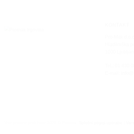
KONTAKT
Pro-Mak d.o.o
Hladilniška p
1000 Ljublja
Tel.: 01 430 
E-mail:
info@
Vse pravice pridržane 2026 © Promak.
Splošni pogoji uporabe
|
Var