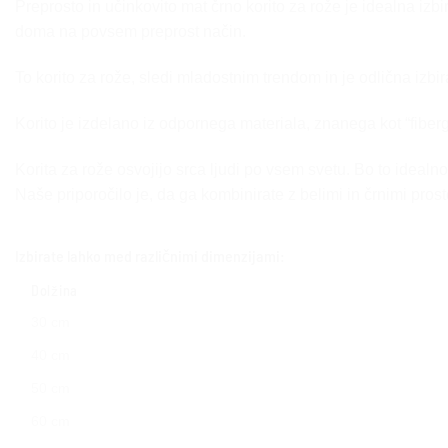
Preprosto in učinkovito mat črno korito za rože je idealna izbi
doma na povsem preprost način.
To korito za rože, sledi mladostnim trendom in je odlična izbi
Korito je izdelano iz odpornega materiala, znanega kot “fib
Korita za rože osvojijo srca ljudi po vsem svetu. Bo to idealn
Naše priporočilo je, da ga kombinirate z belimi in črnimi prosto
Izbirate lahko med različnimi dimenzijami:
Dolžina
30 cm
40 cm
50 cm
60 cm