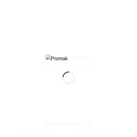
Brezplačna dostava
Za vse nakupe nad 50€.
IMATE VPRAŠANJE?
Na vsa vprašanja vam z veseljem odgovorimo.