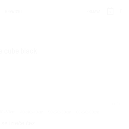
PRIJAVA
HRVATSKI
0
že cube black
POČISTI
30x30cm
40x40x40cm
50x50x50cm
60x60x60cm
 se izteče čez