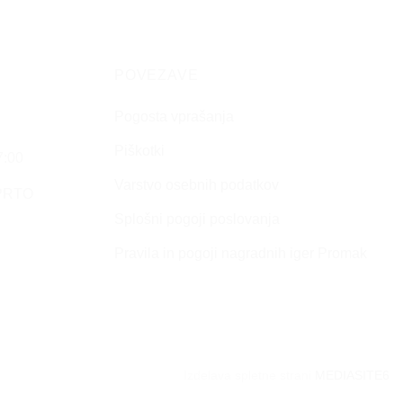
POVEZAVE
Pogosta vprašanja
Piškotki
7:00
Varstvo osebnih podatkov
APRTO
Splošni pogoji poslovanja
Pravila in pogoji nagradnih iger Promak
Izdelava spletne strani
MEDIASITE6