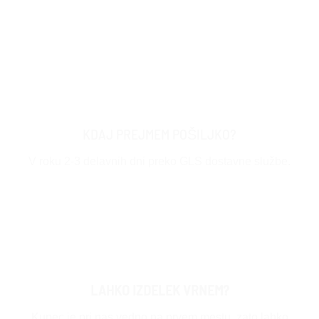
KDAJ PREJMEM POŠILJKO?
V roku 2-3 delavnih dni preko GLS dostavne službe.
LAHKO IZDELEK VRNEM?
Kupec je pri nas vedno na prvem mestu, zato lahko