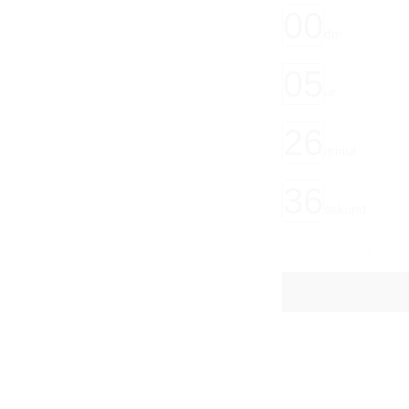
00
dni
05
ur
26
minut
36
sekund
KORITO ZA ROŽE 