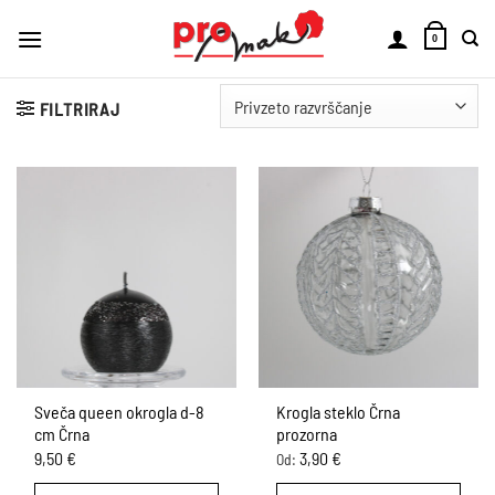
Skoči
na
0
vsebino
FILTRIRAJ
Sveča queen okrogla d-8
Krogla steklo Črna
cm Črna
prozorna
9,50
€
3,90
€
Od: