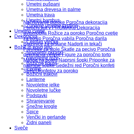
Umetni pušpani
Umetna drevesa in palme
Umetna trava
Umetni bambus
Načrtovanje poroke
Poročna dekoracija
Zunanje umetne rastline
Poročni kot v PROMAKu
Dekoracija
Umetno cvetje
avtomobila
Rožice za poroko
Poročno cvetje
Dekoracija
za posip
Poročna vabila
Poročna darila
Celofan vrečke
Blazinice za prstane
Nadprti in tekači
Božič in novo leto
Prevleke za stole
Škatle za pecivo
Poročna
Novoletni okraski
dekoracija cerkve
Figure za poročno torto
Novoletne rože
Mašne na poteg
Naprsni šopki
Priponke za
Božične figure
naprsne šopke
Sedežni red
Poročni konfeti
Pentlje
Strelci konfetov za poroko
Božični trakovi
Lanterne
Novoletne jelke
Novoletne lučke
Podstavki
Shranjevanje
Snežne krogle
Špice
Venčki in gerlande
Zidni paneli
Sveče