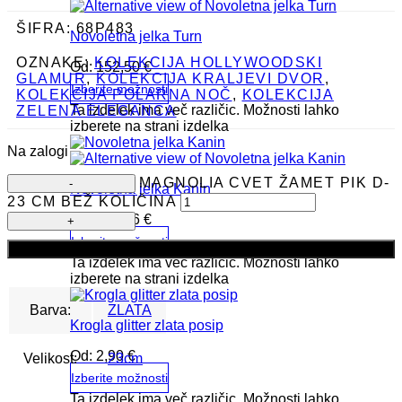
ŠIFRA:
68P483
Novoletna jelka Turn
OZNAKE:
KOLEKCIJA HOLLYWOODSKI
Od:
152,50
€
GLAMUR
,
KOLEKCIJA KRALJEVI DVOR
,
Izberite možnosti
KOLEKCIJA POLARNA NOČ
,
KOLEKCIJA
Ta izdelek ima več različic. Možnosti lahko
ZELENA ELEGANCA
izberete na strani izdelka
Na zalogi
MAGNOLIA CVET ŽAMET PIK D-
Novoletna jelka Kanin
23 CM BEŽ KOLIČINA
Od:
262,06
€
Izberite možnosti
Dodaj v košarico
Ta izdelek ima več različic. Možnosti lahko
izberete na strani izdelka
Barva:
ZLATA
Krogla glitter zlata posip
Od:
2,90
€
Velikost:
23cm
Izberite možnosti
Ta izdelek ima več različic. Možnosti lahko