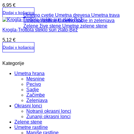
6,95
€
Dodaj v košarico
Umetno cvetje
Umetna drevesa
Umetna trava
Umetne rastline
Umetno sadje in zelenjava
Zelene žive stene
Umetne zelene stene
Krogla-Trottola steklo sun zlato-Bež
5,12
€
Dodaj v košarico
Kategorije
Umetna hrana
Mesnine
Pecivo
Sadje
Začimbe
Zelenjava
Okrasni lonci
Notranji okrasni lonci
Zunanji okrasni lonci
Zelene stene
Umetne rastline
Manjše rastline