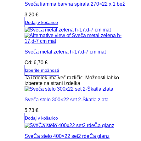
Sveča fiamma barvna spirala 270×22 x 1 bež
3,20
€
Dodaj v košarico
Sveča metal zelena h-17,d-7 cm mat
Od:
6,70
€
Izberite možnosti
Ta izdelek ima več različic. Možnosti lahko
izberete na strani izdelka
Sveča stelo 300×22 set 2-Škatla zlata
5,73
€
Dodaj v košarico
SveČa stelo 400×22 set2 rdeČa glanz