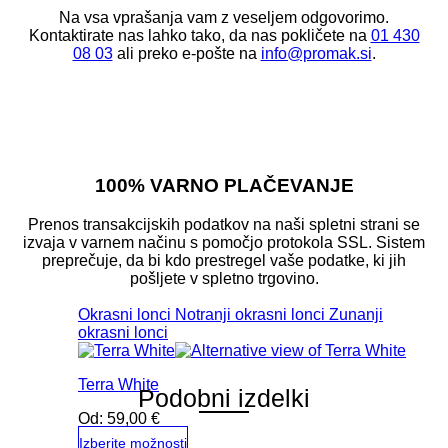
Na vsa vprašanja vam z veseljem odgovorimo.
Kontaktirate nas lahko tako, da nas pokličete na
01 430
08 03
ali preko e-pošte na
info@promak.si
.
100% VARNO PLAČEVANJE
Prenos transakcijskih podatkov na naši spletni strani se
izvaja v varnem načinu s pomočjo protokola SSL. Sistem
preprečuje, da bi kdo prestregel vaše podatke, ki jih
pošljete v spletno trgovino.
Okrasni lonci
Notranji okrasni lonci
Zunanji
okrasni lonci
Terra White
Podobni izdelki
Od:
59,00
€
Izberite možnosti