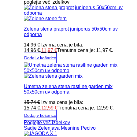
poglejte več izdelkov
Zelena stena praprot juniperus 50x50cm uv
odporna
14,96
€
Izvirna cena je bila:
14,96 €.
11,97
€
Trenutna cena je: 11,97 €.
Dodaj v košarico
Umetna zelena stena rastline garden mix
50x50cm uv odporna
15,74
€
Izvirna cena je bila:
15,74 €.
12,59
€
Trenutna cena je: 12,59 €.
Dodaj v košarico
Poglejte več izdelkov
Sadje
Zelenjava
Mesnine
Pecivo