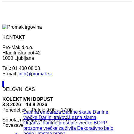
KONTAKT
Pro-Mak d.o.o.
Hladilniška pot 42
1000 Ljubljana
Tel.: 01 430 08 03
E-mail:
info@promak.si
DELOVNI ČAS
KOLEKTIVNI DOPUST
3.8.2026 – 14.8.2026
Ponedeljek – Petek: 9:00 – 17:00
Darilna embalaža
Darilne škatle
Darilne
vrečke
Darilni trakovi
Lesna slama
Sobota, nedelja, prazniki ZAPRTO
Organza darilne prosojne vrečke
BOPP
Povezave
prozorne vrečke za živila
Dekorativno belo
perje
Umetna hrana