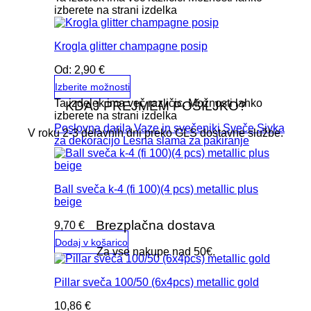
izberete na strani izdelka
Krogla glitter champagne posip
Od:
2,90
€
Izberite možnosti
Ta izdelek ima več različic. Možnosti lahko
KDAJ PREJMEM POŠILJKO?
izberete na strani izdelka
Poslovna darila
Vaze in svečeniki
Sveče
Sivka
V roku 2-3 delavnih dni preko GLS dostavne službe.
za dekoracijo
Lesna slama za pakiranje
Ball sveča k-4 (fi 100)(4 pcs) metallic plus
beige
Brezplačna dostava
9,70
€
Dodaj v košarico
Za vse nakupe nad 50€.
Pillar sveča 100/50 (6x4pcs) metallic gold
10,86
€