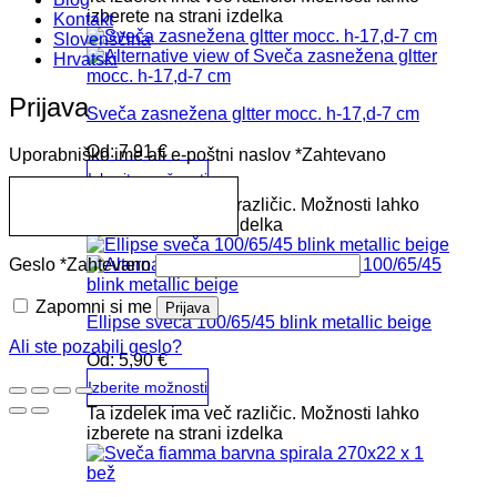
izberete na strani izdelka
Kontakt
Slovenščina
Hrvatski
Prijava
Sveča zasnežena gltter mocc. h-17,d-7 cm
Od:
7,91
€
Uporabniško ime ali e-poštni naslov
*
Zahtevano
Izberite možnosti
Ta izdelek ima več različic. Možnosti lahko
izberete na strani izdelka
Geslo
*
Zahtevano
Zapomni si me
Prijava
Ellipse sveča 100/65/45 blink metallic beige
Ali ste pozabili geslo?
Od:
5,90
€
Izberite možnosti
Ta izdelek ima več različic. Možnosti lahko
izberete na strani izdelka