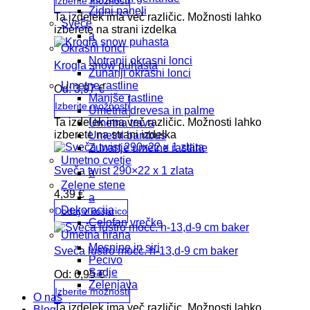
Izberite možnosti
Zidni paneli
Ta izdelek ima več različic. Možnosti lahko
Sveče
izberete na strani izdelka
a
Okrasni lonci
Notranji okrasni lonci
Krogla snow puhasta
Zunanji okrasni lonci
Umetne rastline
Od:
3,97
€
Manjše rastline
Izberite možnosti
Umetna drevesa in palme
Ta izdelek ima več različic. Možnosti lahko
Umetna trava
izberete na strani izdelka
Umetni bambus
Zunanje umetne rastline
Umetno cvetje
Sveča twist 290×22 x 1 zlata
a
Zelene stene
4,39
€
a
Dekoracija
Dodaj v košarico
Celofan vrečke
Umetna hrana
Mesnine in siri
Sveča lustro mocc. h-13,d-9 cm baker
Pecivo
Sadje
Od:
6,95
€
Zelenjava
Izberite možnosti
O nas
Ta izdelek ima več različic. Možnosti lahko
Blog