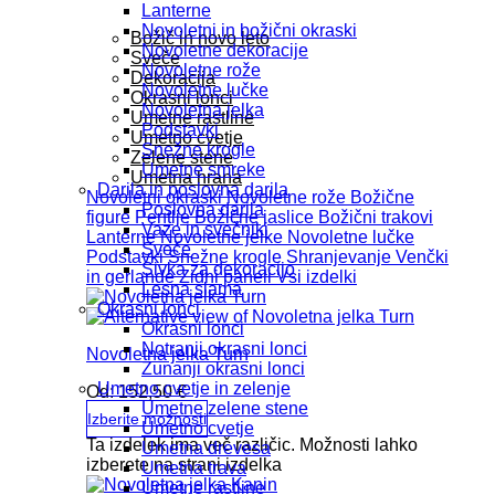
Lanterne
Novoletni in božični okraski
Božič in novo leto
Novoletne dekoracije
Sveče
Novoletne rože
Dekoracija
Novoletne lučke
Okrasni lonci
Novoletna jelka
Umetne rastline
Podstavki
Umetno cvetje
Snežne krogle
Zelene stene
Umetne smreke
Umetna hrana
Darila in poslovna darila
Novoletni okraski
Novoletne rože
Božične
Poslovna darila
figure
Pentlje
Božične jaslice
Božični trakovi
Vaze in svečniki
Lanterne
Novoletne jelke
Novoletne lučke
Sveče
Podstavki
Snežne krogle
Shranjevanje
Venčki
Sivka za dekoracijo
in gerlande
Zidni paneli
Vsi izdelki
Lesna slama
Okrasni lonci
Okrasni lonci
Notranji okrasni lonci
Novoletna jelka Turn
Zunanji okrasni lonci
Umetno cvetje in zelenje
Od:
152,50
€
Umetne zelene stene
Izberite možnosti
Umetno cvetje
Ta izdelek ima več različic. Možnosti lahko
Umetna drevesa
izberete na strani izdelka
Umetna trava
Umetne rastline