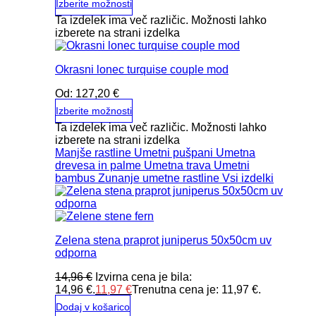
Izberite možnosti
Ta izdelek ima več različic. Možnosti lahko
izberete na strani izdelka
Okrasni lonec turquise couple mod
Od:
127,20
€
Izberite možnosti
Ta izdelek ima več različic. Možnosti lahko
izberete na strani izdelka
Manjše rastline
Umetni pušpani
Umetna
drevesa in palme
Umetna trava
Umetni
bambus
Zunanje umetne rastline
Vsi izdelki
Zelena stena praprot juniperus 50x50cm uv
odporna
14,96
€
Izvirna cena je bila:
14,96 €.
11,97
€
Trenutna cena je: 11,97 €.
Dodaj v košarico