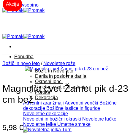
-20%
-20%
-20%
-20%
-20%
-20%
-20%
Akcija
Akcija
Akcija
Akcija
Skoči na vsebino
Ponudba
Božič in novo leto
/
Novoletne rože
Božič in Novo leto
Darila in poslovna darila
Okrasni lonci
Magnolia cvet Žamet pik d-23
Umetno cvetje in zelenje
Poroka
cm bež
Dekoracija
Adventni aranžmaji
Adventni venčki
Božične
dekoracije
Božične jaslice in figurice
Novoletne dekoracije
Novoletni in božični okraski
Novoletne lučke
Novoletne jelke
Umetne smreke
5,98
€