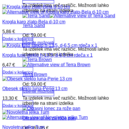
Ta izdelek ima več različic. Možnosti lahko
izberete na strani izdelka
Krogla karo zlato-Bela d-10 cm
Terra Sand
5,86
€
Od:
59,00
€
Dodaj v košarico
Izberite možnosti
Ta izdelek ima več različic. Možnosti lahko
izberete na strani izdelka
Krogla fuso steklo h-13,5, d-6,5 cm rdeča x 1
6,47
€
Dodaj v košarico
Terra Brown
Od:
59,00
€
Obesek steklo luna-Perje 13 cm
Izberite možnosti
Ta izdelek ima več različic. Možnosti lahko
13,30
€
izberete na strani izdelka
Dodaj v košarico
Okrasni lonec za rože pan
Novoletna jelka Turn
Od:
181,05
€