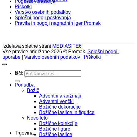
Pogosta vprašanja
Piškotki
Varstvo osebnih podatkov
Splošni pogoji poslovanja
Pravila in pogoji nagradnih iger Promak
Izdelava spletne strani
MEDIASITE6
Vse pravice pridržane 2026 © Promak.
Splošni pogoji
uporabe
|
Varstvo osebnih podatkov
|
Piškotki
Išči:
Ponudba
Božič
Adventni aranžmaji
Adventni venčki
Božične dekoracije
Božične jaslice in figurice
Novo leto
Božične kolekcije
Božične figure
Trgovina
Božične jaslice