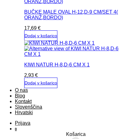
BUČKE MALE OVAL H-12,D-9 CM/SET 4(
ORANŽ,BORDO)
17,69
€
Dodaj v košarico
KIWI NATUR H-8,D-6 CM X 1
2,93
€
Dodaj v košarico
O nas
Blog
Kontakt
Slovenščina
Hrvatski
Prijava
0
Košarica