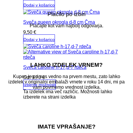
Dodaj v košarico
Plačilo po izbiri
Sveča queen okrogla d-8 cm Črna
Plačajte kot vam najbolj odgovarja.
9,50
€
Dodaj v košarico
LAHKO IZDELEK VRNEM?
Sveča caroline h-17,d-7 rdeča
Kupec je pri nas vedno na prvem mestu, zato lahko
Od:
9,70
€
izdelek v originalni embalaži vrnete v roku 14 dni, mi pa
Izberite možnosti
vam povrnemo vrednost izdelka.
Ta izdelek ima več različic. Možnosti lahko
izberete na strani izdelka
IMATE VPRAŠANJE?