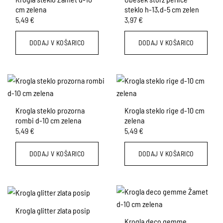
Možnosti
Možnosti
cm zelena
steklo h-13,d-5 cm zelen
lahko
lahko
5,49
€
3,97
€
izberete
izberete
na
na
DODAJ V KOŠARICO
DODAJ V KOŠARICO
strani
strani
izdelka
izdelka
Krogla steklo prozorna
Krogla steklo rige d-10 cm
rombi d-10 cm zelena
zelena
5,49
€
5,49
€
DODAJ V KOŠARICO
DODAJ V KOŠARICO
Krogla glitter zlata posip
Krogla deco gemme