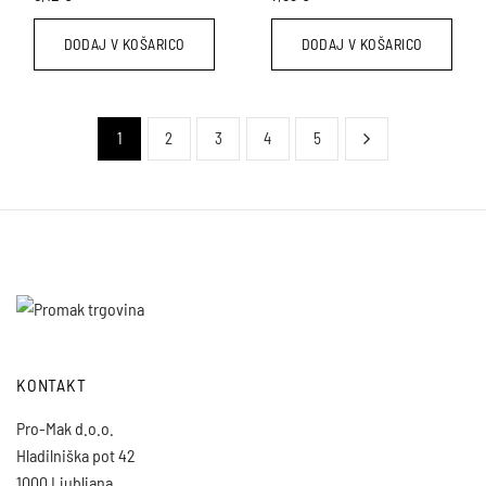
na
DODAJ V KOŠARICO
DODAJ V KOŠARICO
strani
izdelka
1
2
3
4
5
KONTAKT
Pro-Mak d.o.o.
Hladilniška pot 42
1000 Ljubljana