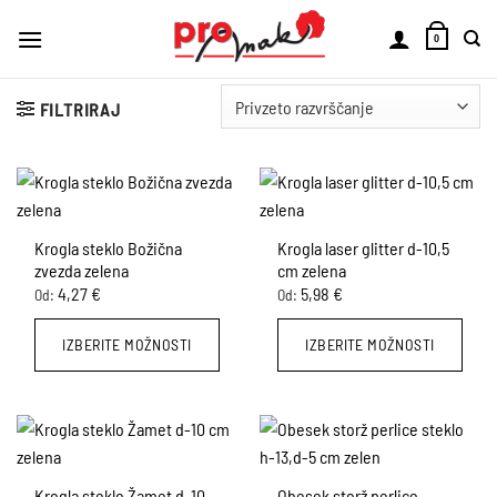
Skoči
na
0
vsebino
FILTRIRAJ
Krogla steklo Božična
Krogla laser glitter d-10,5
zvezda zelena
cm zelena
4,27
€
5,98
€
Od:
Od:
IZBERITE MOŽNOSTI
IZBERITE MOŽNOSTI
Ta
Ta
izdelek
izdelek
ima
ima
več
več
različic.
različic.
Krogla steklo Žamet d-10
Obesek storž perlice