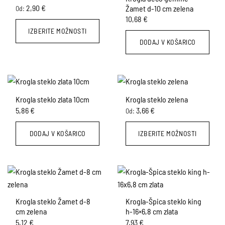
2,90
€
Žamet d-10 cm zelena
Od:
10,68
€
IZBERITE MOŽNOSTI
DODAJ V KOŠARICO
Ta
izdelek
ima
več
različic.
Krogla steklo zlata 10cm
Krogla steklo zelena
Možnosti
5,86
€
3,66
€
Od:
lahko
izberete
na
DODAJ V KOŠARICO
IZBERITE MOŽNOSTI
strani
Ta
izdelka
izdelek
ima
več
različic.
Krogla steklo Žamet d-8
Krogla-Špica steklo king
Možnosti
cm zelena
h-16×6,8 cm zlata
lahko
5,12
€
7,93
€
izberete