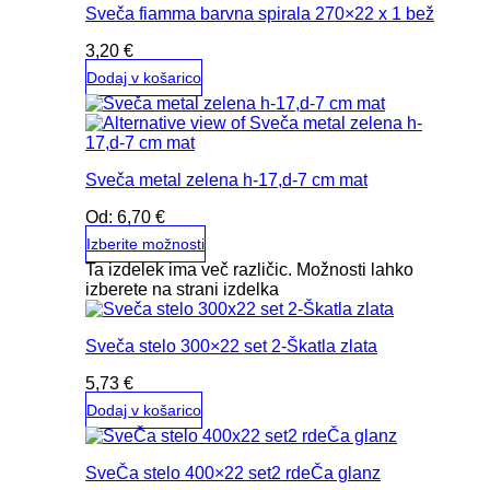
Sveča fiamma barvna spirala 270×22 x 1 bež
3,20
€
Dodaj v košarico
Sveča metal zelena h-17,d-7 cm mat
Od:
6,70
€
Izberite možnosti
Ta izdelek ima več različic. Možnosti lahko
izberete na strani izdelka
Sveča stelo 300×22 set 2-Škatla zlata
5,73
€
Dodaj v košarico
SveČa stelo 400×22 set2 rdeČa glanz