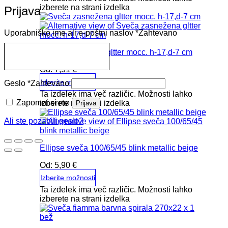
izberete na strani izdelka
Prijava
Uporabniško ime ali e-poštni naslov
*
Zahtevano
Sveča zasnežena gltter mocc. h-17,d-7 cm
Od:
7,91
€
Izberite možnosti
Geslo
*
Zahtevano
Ta izdelek ima več različic. Možnosti lahko
Zapomni si me
izberete na strani izdelka
Prijava
Ali ste pozabili geslo?
Ellipse sveča 100/65/45 blink metallic beige
Od:
5,90
€
Izberite možnosti
Ta izdelek ima več različic. Možnosti lahko
izberete na strani izdelka