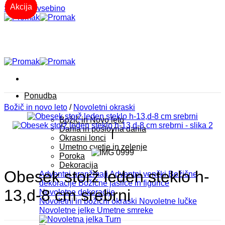
-20%
-20%
-20%
-20%
-20%
-20%
-20%
Akcija
Akcija
Akcija
Akcija
Akcija
Akcija
Skoči na vsebino
Ponudba
Božič in novo leto
/
Novoletni okraski
Božič in Novo leto
Darila in poslovna darila
Okrasni lonci
Umetno cvetje in zelenje
Poroka
Dekoracija
Obesek storž leden steklo h-
Adventni aranžmaji
Adventni venčki
Božične
dekoracije
Božične jaslice in figurice
13,d-8 cm srebrni
Novoletne dekoracije
Novoletni in božični okraski
Novoletne lučke
Novoletne jelke
Umetne smreke