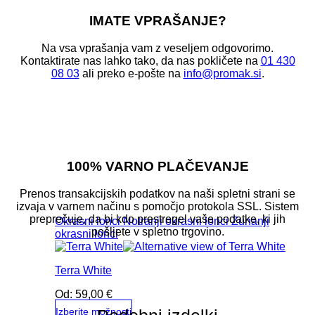
IMATE VPRAŠANJE?
Na vsa vprašanja vam z veseljem odgovorimo.
Kontaktirate nas lahko tako, da nas pokličete na
01 430
08 03
ali preko e-pošte na
info@promak.si
.
100% VARNO PLAČEVANJE
Prenos transakcijskih podatkov na naši spletni strani se
izvaja v varnem načinu s pomočjo protokola SSL. Sistem
preprečuje, da bi kdo prestregel vaše podatke, ki jih
Okrasni lonci
Notranji okrasni lonci
Zunanji
pošljete v spletno trgovino.
okrasni lonci
Terra White
Od:
59,00
€
Izberite možnosti