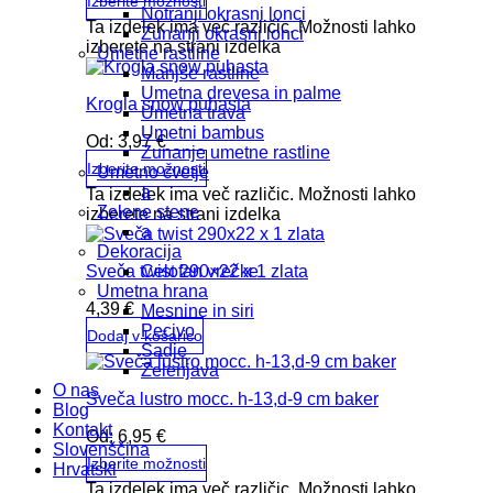
Izberite možnosti
Notranji okrasni lonci
Ta izdelek ima več različic. Možnosti lahko
Zunanji okrasni lonci
izberete na strani izdelka
Umetne rastline
Manjše rastline
Umetna drevesa in palme
Krogla snow puhasta
Umetna trava
Umetni bambus
Od:
3,97
€
Zunanje umetne rastline
Izberite možnosti
Umetno cvetje
a
Ta izdelek ima več različic. Možnosti lahko
Zelene stene
izberete na strani izdelka
a
Dekoracija
Sveča twist 290×22 x 1 zlata
Celofan vrečke
Umetna hrana
4,39
€
Mesnine in siri
Pecivo
Dodaj v košarico
Sadje
Zelenjava
O nas
Sveča lustro mocc. h-13,d-9 cm baker
Blog
Kontakt
Od:
6,95
€
Slovenščina
Izberite možnosti
Hrvatski
Ta izdelek ima več različic. Možnosti lahko