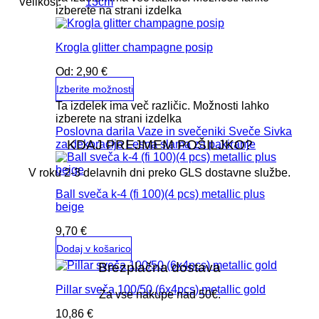
Velikost:
13cm
izberete na strani izdelka
Krogla glitter champagne posip
Od:
2,90
€
Izberite možnosti
Ta izdelek ima več različic. Možnosti lahko
izberete na strani izdelka
Poslovna darila
Vaze in svečeniki
Sveče
Sivka
KDAJ PREJMEM POŠILJKO?
za dekoracijo
Lesna slama za pakiranje
V roku 2-3 delavnih dni preko GLS dostavne službe.
Ball sveča k-4 (fi 100)(4 pcs) metallic plus
beige
9,70
€
Dodaj v košarico
Brezplačna dostava
Pillar sveča 100/50 (6x4pcs) metallic gold
Za vse nakupe nad 50€.
10,86
€