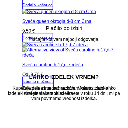
Dodaj v košarico
Sveča queen okrogla d-8 cm Črna
Plačilo po izbiri
9,50
€
Dodaj v košarico
Plačajte kot vam najbolj odgovarja.
Sveča caroline h-17,d-7 rdeča
Od:
9,70
€
LAHKO IZDELEK VRNEM?
Izberite možnosti
Ta izdelek ima več različic. Možnosti lahko
Kupec je pri nas vedno na prvem mestu, zato lahko
izberete na strani izdelka
izdelek v originalni embalaži vrnete v roku 14 dni, mi pa
vam povrnemo vrednost izdelka.