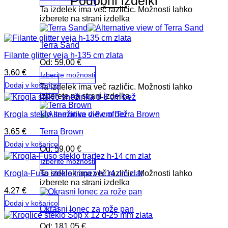
Podobni izdelki
Ta izdelek ima več različic. Možnosti lahko
izberete na strani izdelka
Terra Sand
Filante glitter veja h-135 cm zlata
Od:
59,00
€
3,60
€
Izberite možnosti
Dodaj v košarico
Ta izdelek ima več različic. Možnosti lahko
izberete na strani izdelka
Krogla steklo snežinka d-8 cm bež
Terra Brown
3,65
€
Dodaj v košarico
Od:
59,00
€
Izberite možnosti
Ta izdelek ima več različic. Možnosti lahko
Krogla-Fuso steklo trapez h-14 cm zlat
izberete na strani izdelka
4,27
€
Dodaj v košarico
Okrasni lonec za rože pan
Od:
181,05
€