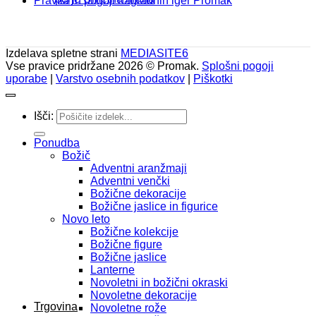
Pravila in pogoji nagradnih iger Promak
Izdelava spletne strani
MEDIASITE6
Vse pravice pridržane 2026 © Promak.
Splošni pogoji
uporabe
|
Varstvo osebnih podatkov
|
Piškotki
Išči:
Ponudba
Božič
Adventni aranžmaji
Adventni venčki
Božične dekoracije
Božične jaslice in figurice
Novo leto
Božične kolekcije
Božične figure
Božične jaslice
Lanterne
Novoletni in božični okraski
Novoletne dekoracije
Trgovina
Novoletne rože