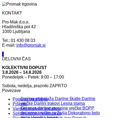
KONTAKT
Pro-Mak d.o.o.
Hladilniška pot 42
1000 Ljubljana
Tel.: 01 430 08 03
E-mail:
info@promak.si
DELOVNI ČAS
KOLEKTIVNI DOPUST
3.8.2026 – 14.8.2026
Ponedeljek – Petek: 9:00 – 17:00
Sobota, nedelja, prazniki ZAPRTO
Povezave
Darilna embalaža
Darilne škatle
Darilne
Pogosta vprašanja
vrečke
Darilni trakovi
Lesna slama
Piškotki
Organza darilne prosojne vrečke
BOPP
Varstvo osebnih podatkov
prozorne vrečke za živila
Dekorativno belo
Splošni pogoji poslovanja
perje
Umetna hrana