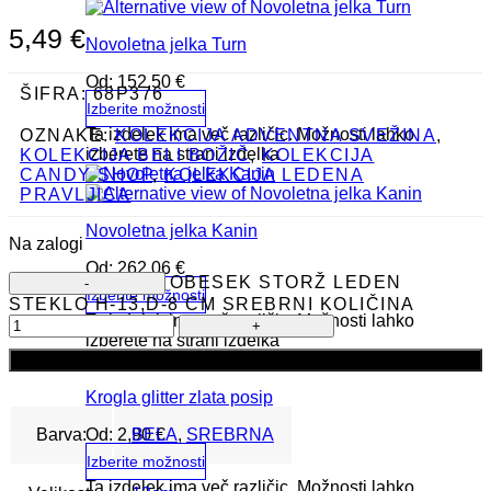
5,49
€
Novoletna jelka Turn
Od:
152,50
€
ŠIFRA:
68P376
Izberite možnosti
Ta izdelek ima več različic. Možnosti lahko
OZNAKE:
KOLEKCIJA ADVENTNA SVEŽINA
,
izberete na strani izdelka
KOLEKCIJA BELI BOŽIČ
,
KOLEKCIJA
CANDY SHOP
,
KOLEKCIJA LEDENA
PRAVLJICA
Novoletna jelka Kanin
Na zalogi
Od:
262,06
€
OBESEK STORŽ LEDEN
Izberite možnosti
STEKLO H-13,D-8 CM SREBRNI KOLIČINA
Ta izdelek ima več različic. Možnosti lahko
izberete na strani izdelka
Dodaj v košarico
Krogla glitter zlata posip
Od:
2,90
€
Barva:
BELA
,
SREBRNA
Izberite možnosti
Ta izdelek ima več različic. Možnosti lahko