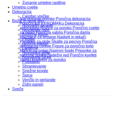
Zunanje umetne rastline
Umetno cvetje
Dekoracija
Celofan vrečke
Načrtovanje poroke
Poročna dekoracija
Božič in novo leto
Poročni kot v PROMAKu
Dekoracija
Novoletni okraski
avtomobila
Rožice za poroko
Poročno cvetje
Novoletne rože
za posip
Poročna vabila
Poročna darila
Božične figure
Blazinice za prstane
Nadprti in tekači
Pentlje
Prevleke za stole
Škatle za pecivo
Poročna
Božični trakovi
dekoracija cerkve
Figure za poročno torto
Lanterne
Mašne na poteg
Naprsni šopki
Priponke za
Novoletne jelke
naprsne šopke
Sedežni red
Poročni konfeti
Novoletne lučke
Strelci konfetov za poroko
Podstavki
Shranjevanje
Snežne krogle
Špice
Venčki in gerlande
Zidni paneli
Sveče