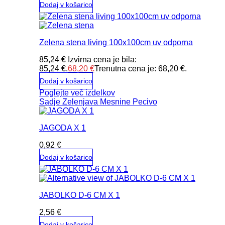
Dodaj v košarico
Zelena stena living 100x100cm uv odporna
85,24
€
Izvirna cena je bila:
85,24 €.
68,20
€
Trenutna cena je: 68,20 €.
Dodaj v košarico
Poglejte več izdelkov
Sadje
Zelenjava
Mesnine
Pecivo
JAGODA X 1
0,92
€
Dodaj v košarico
JABOLKO D-6 CM X 1
2,56
€
Dodaj v košarico