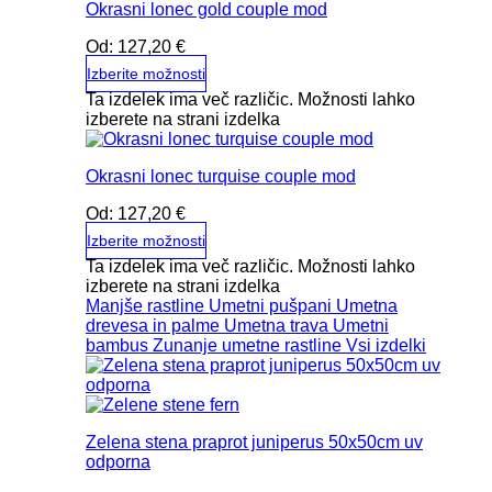
Okrasni lonec gold couple mod
Od:
127,20
€
Izberite možnosti
Ta izdelek ima več različic. Možnosti lahko
izberete na strani izdelka
Okrasni lonec turquise couple mod
Od:
127,20
€
Izberite možnosti
Ta izdelek ima več različic. Možnosti lahko
izberete na strani izdelka
Manjše rastline
Umetni pušpani
Umetna
drevesa in palme
Umetna trava
Umetni
bambus
Zunanje umetne rastline
Vsi izdelki
Zelena stena praprot juniperus 50x50cm uv
odporna