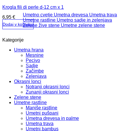
Krogla fili di perle d-12 cm x 1
Umetno cvetje
Umetna drevesa
Umetna trava
6,95
€
Umetne rastline
Umetno sadje in zelenjava
Dodaj v košarico
Zelene žive stene
Umetne zelene stene
Kategorije
Umetna hrana
Mesnine
Pecivo
Sadje
Začimbe
Zelenjava
Okrasni lonci
Notranji okrasni lonci
Zunanji okrasni lonci
Zelene stene
Umetne rastline
Manjše rastline
Umetni pušpani
Umetna drevesa in palme
Umetna trava
Umetni bambus