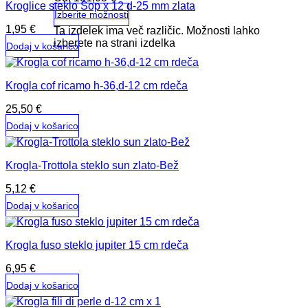
Kroglice steklo Šop x 12 d-25 mm zlata
Izberite možnosti
1,95
€
Ta izdelek ima več različic. Možnosti lahko
izberete na strani izdelka
Dodaj v košarico
Krogla cof ricamo h-36,d-12 cm rdeča
25,50
€
Dodaj v košarico
Krogla-Trottola steklo sun zlato-Bež
5,12
€
Dodaj v košarico
Krogla fuso steklo jupiter 15 cm rdeča
6,95
€
Dodaj v košarico