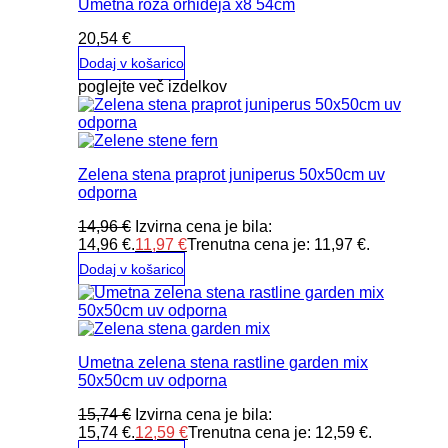
Umetna roža orhideja x8 54cm
20,54
€
Dodaj v košarico
poglejte več izdelkov
Zelena stena praprot juniperus 50x50cm uv
odporna
14,96
€
Izvirna cena je bila:
14,96 €.
11,97
€
Trenutna cena je: 11,97 €.
Dodaj v košarico
Umetna zelena stena rastline garden mix
50x50cm uv odporna
15,74
€
Izvirna cena je bila:
15,74 €.
12,59
€
Trenutna cena je: 12,59 €.