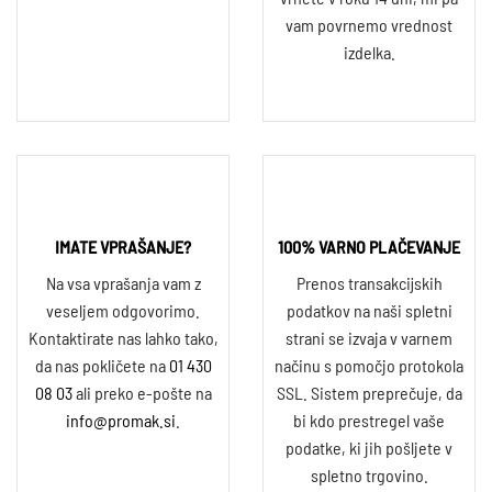
vam povrnemo vrednost
izdelka.
IMATE VPRAŠANJE?
100% VARNO PLAČEVANJE
Na vsa vprašanja vam z
Prenos transakcijskih
veseljem odgovorimo.
podatkov na naši spletni
Kontaktirate nas lahko tako,
strani se izvaja v varnem
da nas pokličete na
01 430
načinu s pomočjo protokola
08 03
ali preko e-pošte na
SSL. Sistem preprečuje, da
info@promak.si
.
bi kdo prestregel vaše
podatke, ki jih pošljete v
spletno trgovino.