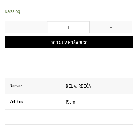
Na zalogi
OBESEK SLADKORNA PALČKA STEKLO H-19 CM X 1 RDEČA KOLI
DODAJ V KOŠARICO
BELA
,
RDEČA
Barva:
19cm
Velikost: