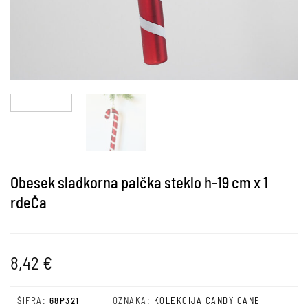
Obesek sladkorna palčka steklo h-19 cm x 1
rdeČa
8,42
€
ŠIFRA:
68P321
OZNAKA:
KOLEKCIJA CANDY CANE