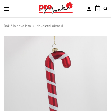
Skoči
na
0
vsebino
Božič in novo leto
/
Novoletni okraski