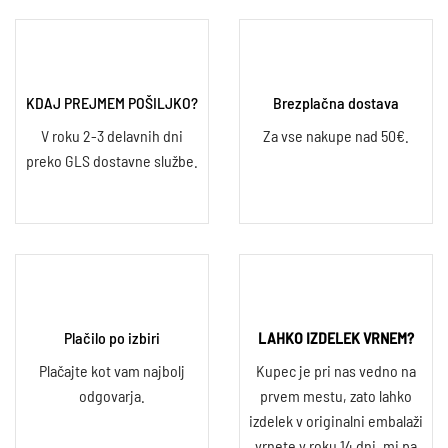
KDAJ PREJMEM POŠILJKO?
Brezplačna dostava
V roku 2-3 delavnih dni
Za vse nakupe nad 50€.
preko GLS dostavne službe.
Plačilo po izbiri
LAHKO IZDELEK VRNEM?
Plačajte kot vam najbolj
Kupec je pri nas vedno na
odgovarja.
prvem mestu, zato lahko
izdelek v originalni embalaži
vrnete v roku 14 dni, mi pa