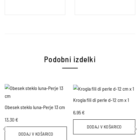
Podobni izdelki
Krogla fili di perle d-12 cm x 1
Obesek steklo luna-Perje 13 cm
6,95
€
13,30
€
DODAJ V KOŠARICO
DODAJ V KOŠARICO