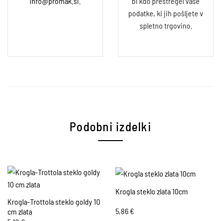
info@promak.si
.
bi kdo prestregel vaše
podatke, ki jih pošljete v
spletno trgovino.
Podobni izdelki
Krogla steklo zlata 10cm
Krogla-Trottola steklo goldy 10
5,86
€
cm zlata