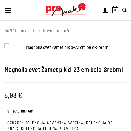
Skoči
na
0
vsebino
Božič in novo leto
/
Novoletne rože
Magnolia cvet Žamet pik d-23 cm belo-Srebrni
5,98
€
ŠIFRA:
68P481
OZNAKE:
KOLEKCIJA ADVENTNA SVEŽINA
,
KOLEKCIJA BELI
BOŽIČ
,
KOLEKCIJA LEDENA PRAVLJICA