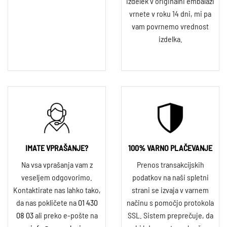
izdelek v originalni embalaži
vrnete v roku 14 dni, mi pa
vam povrnemo vrednost
izdelka.
IMATE VPRAŠANJE?
100% VARNO PLAČEVANJE
Na vsa vprašanja vam z
Prenos transakcijskih
veseljem odgovorimo.
podatkov na naši spletni
Kontaktirate nas lahko tako,
strani se izvaja v varnem
da nas pokličete na
01 430
načinu s pomočjo protokola
08 03
ali preko e-pošte na
SSL. Sistem preprečuje, da