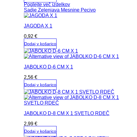
Poglejte več izdelkov
Sadje
Zelenjava
Mesnine
Pecivo
JAGODA X 1
0,92
€
Dodaj v košarico
JABOLKO D-6 CM X 1
2,56
€
Dodaj v košarico
JABOLKO D-8 CM X 1 SVETLO RDEČ
2,99
€
Dodaj v košarico