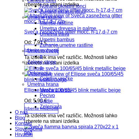
Okrasni lonci
izberete na strani izdelka
Notranji okrasni lonci
Zunanji okrasni lonci
Umetne rastline
Manjše rastline
Umetna drevesa in palme
Sveča zasnežena gltter mocc. h-17,d-7 cm
Umetna trava
Umetni bambus
Od:
7,91
€
Zunanje umetne rastline
Izberite možnosti
Umetno cvetje
a
Ta izdelek ima več različic. Možnosti lahko
Zelene stene
izberete na strani izdelka
a
Dekoracija
Celofan vrečke
Umetna hrana
Mesnine in siri
Ellipse sveča 100/65/45 blink metallic beige
Pecivo
Od:
5,90
€
Sadje
Zelenjava
Izberite možnosti
O nas
Ta izdelek ima več različic. Možnosti lahko
Blog
izberete na strani izdelka
Kontakt
Slovenščina
Hrvatski