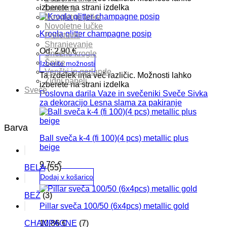
izberete na strani izdelka
Lanterne
Novoletne jelke
Novoletne lučke
Krogla glitter champagne posip
Podstavki
Shranjevanje
Od:
2,90
€
Snežne krogle
Špice
Izberite možnosti
Venčki in gerlande
Ta izdelek ima več različic. Možnosti lahko
Zidni paneli
izberete na strani izdelka
Sveče
Poslovna darila
Vaze in svečeniki
Sveče
Sivka
za dekoracijo
Lesna slama za pakiranje
Barva
Ball sveča k-4 (fi 100)(4 pcs) metallic plus
beige
9,70
€
BELA
(55)
Dodaj v košarico
BEŽ
(3)
Pillar sveča 100/50 (6x4pcs) metallic gold
10,86
€
CHAMPAGNE
(7)