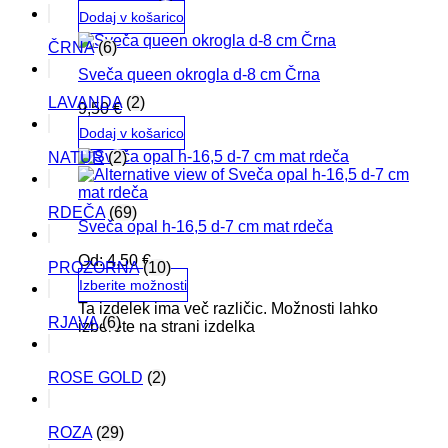
Dodaj v košarico
ČRNA
(6)
Sveča queen okrogla d-8 cm Črna
LAVANDA
(2)
9,50
€
Dodaj v košarico
NATUR
(2)
RDEČA
(69)
Sveča opal h-16,5 d-7 cm mat rdeča
Od:
4,50
€
PROZORNA
(10)
Izberite možnosti
Ta izdelek ima več različic. Možnosti lahko
RJAVA
(6)
izberete na strani izdelka
ROSE GOLD
(2)
ROZA
(29)