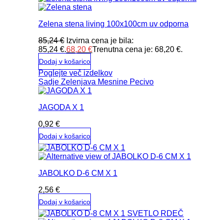
Zelena stena living 100x100cm uv odporna
85,24
€
Izvirna cena je bila:
85,24 €.
68,20
€
Trenutna cena je: 68,20 €.
Dodaj v košarico
Poglejte več izdelkov
Sadje
Zelenjava
Mesnine
Pecivo
JAGODA X 1
0,92
€
Dodaj v košarico
JABOLKO D-6 CM X 1
2,56
€
Dodaj v košarico