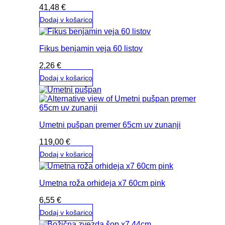
41,48
€
Dodaj v košarico
Fikus benjamin veja 60 listov
2,26
€
Dodaj v košarico
Umetni pušpan premer 65cm uv zunanji
119,00
€
Dodaj v košarico
Umetna roža orhideja x7 60cm pink
6,55
€
Dodaj v košarico