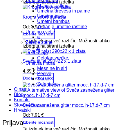
Umetne rastline
izberete na strani izdelka
Manjše rastline
Umetna drevesa in palme
Umetna trava
Krogla snow puhasta
Umetni bambus
Zunanje umetne rastline
Od:
3,97
€
Umetno cvetje
Izberite možnosti
a
Ta izdelek ima več različic. Možnosti lahko
Zelene stene
izberete na strani izdelka
a
Dekoracija
Celofan vrečke
Sveča twist 290×22 x 1 zlata
Umetna hrana
Mesnine in siri
4,39
€
Pecivo
Dodaj v košarico
Sadje
Zelenjava
O nas
Blog
Kontakt
Slovenščina
Sveča zasnežena gltter mocc. h-17,d-7 cm
Hrvatski
Od:
7,91
€
Prijava
Izberite možnosti
Ta izdelek ima več različic. Možnosti lahko