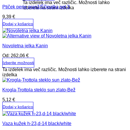
Ta izdelek ima več različic. Možnosti lahko
Ptiček perje oranž/Ščipalka set 3
izberete na strani izdelka
9,39
€
Dodaj v košarico
Novoletna jelka Kanin
Od:
262,06
€
Izberite možnosti
Ta izdelek ima več različic. Možnosti lahko izberete na strani
izdelka
Krogla-Trottola steklo sun zlato-Bež
5,12
€
Dodaj v košarico
Vaza kužek h-23,d-14 black/white