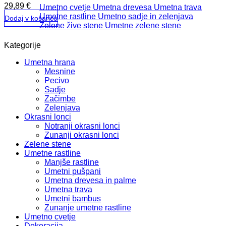
29,89
€
Umetno cvetje
Umetna drevesa
Umetna trava
Umetne rastline
Umetno sadje in zelenjava
Dodaj v košarico
Zelene žive stene
Umetne zelene stene
Kategorije
Umetna hrana
Mesnine
Pecivo
Sadje
Začimbe
Zelenjava
Okrasni lonci
Notranji okrasni lonci
Zunanji okrasni lonci
Zelene stene
Umetne rastline
Manjše rastline
Umetni pušpani
Umetna drevesa in palme
Umetna trava
Umetni bambus
Zunanje umetne rastline
Umetno cvetje
Dekoracija