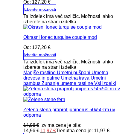
Od:
127,20
€
Izberite možnosti
Ta izdelek ima več različic. Možnosti lahko
izberete na strani izdelka
Okrasni lonec turquise couple mod
Od:
127,20
€
Izberite možnosti
Ta izdelek ima več različic. Možnosti lahko
izberete na strani izdelka
Manjše rastline
Umetni pušpani
Umetna
drevesa in palme
Umetna trava
Umetni
bambus
Zunanje umetne rastline
Vsi izdelki
Zelena stena praprot juniperus 50x50cm uv
odporna
14,96
€
Izvirna cena je bila:
14,96 €.
11,97
€
Trenutna cena je: 11,97 €.