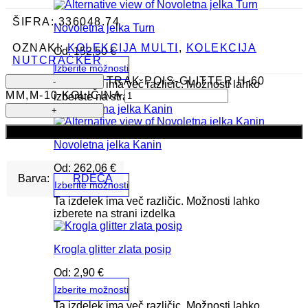
ŠIFRA:
336048.74
Novoletna jelka Turn
OZNAKI:
KOLEKCIJA MULTI
,
KOLEKCIJA
Od:
152,50
€
NUTCRACKER
Izberite možnosti
TRAK POIS-GLITTER H-60
Ta izdelek ima več različic. Možnosti lahko
MM,M-10 KOLIČINA
izberete na strani izdelka
Dodaj v košarico
Novoletna jelka Kanin
Od:
262,06
€
Barva:
RDEČA
Izberite možnosti
Ta izdelek ima več različic. Možnosti lahko
izberete na strani izdelka
Krogla glitter zlata posip
Od:
2,90
€
Izberite možnosti
Ta izdelek ima več različic. Možnosti lahko