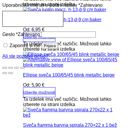
izberete na strani izdelka
Uporabniško ime ali e-poštni naslov
*
Zahtevano
Sveča lustro mocc. h-13,d-9 cm baker
Od:
6,95
€
Geslo
*
Zahtevano
Izberite možnosti
Ta izdelek ima več različic. Možnosti lahko
Zapomni si me
Prijava
izberete na strani izdelka
Ali ste pozabili geslo?
Ellipse sveča 100/65/45 blink metallic beige
Od:
5,90
€
Izberite možnosti
Ta izdelek ima več različic. Možnosti lahko
izberete na strani izdelka
Sveča fiamma barvna spirala 270×22 x 1 bež