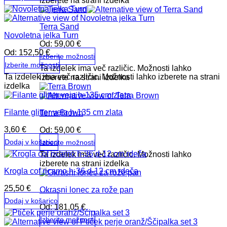
izberete na strani izdelka
Terra Sand
Novoletna jelka Turn
Od:
59,00
€
Od:
152,50
€
Izberite možnosti
Izberite možnosti
Ta izdelek ima več različic. Možnosti lahko
Ta izdelek ima več različic. Možnosti lahko izberete na strani
izberete na strani izdelka
izdelka
Filante glitter veja h-135 cm zlata
Terra Brown
3,60
€
Od:
59,00
€
Dodaj v košarico
Izberite možnosti
Ta izdelek ima več različic. Možnosti lahko
izberete na strani izdelka
Krogla cof ricamo h-36,d-12 cm rdeča
25,50
€
Okrasni lonec za rože pan
Dodaj v košarico
Od:
181,05
€
Izberite možnosti