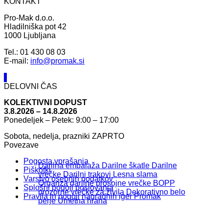
KONTAKT
Pro-Mak d.o.o.
Hladilniška pot 42
1000 Ljubljana
Tel.: 01 430 08 03
E-mail:
info@promak.si
DELOVNI ČAS
KOLEKTIVNI DOPUST
3.8.2026 – 14.8.2026
Ponedeljek – Petek: 9:00 – 17:00
Sobota, nedelja, prazniki ZAPRTO
Povezave
Pogosta vprašanja
Darilna embalaža
Darilne škatle
Darilne
Piškotki
vrečke
Darilni trakovi
Lesna slama
Varstvo osebnih podatkov
Organza darilne prosojne vrečke
BOPP
Splošni pogoji poslovanja
prozorne vrečke za živila
Dekorativno belo
Pravila in pogoji nagradnih iger Promak
perje
Umetna hrana