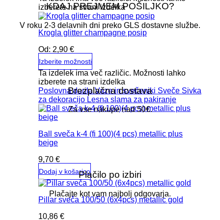
KDAJ PREJMEM POŠILJKO?
izberete na strani izdelka
V roku 2-3 delavnih dni preko GLS dostavne službe.
Krogla glitter champagne posip
Od:
2,90
€
Izberite možnosti
Ta izdelek ima več različic. Možnosti lahko
izberete na strani izdelka
Brezplačna dostava
Poslovna darila
Vaze in svečeniki
Sveče
Sivka
za dekoracijo
Lesna slama za pakiranje
Za vse nakupe nad 50€.
Ball sveča k-4 (fi 100)(4 pcs) metallic plus
beige
9,70
€
Dodaj v košarico
Plačilo po izbiri
Plačajte kot vam najbolj odgovarja.
Pillar sveča 100/50 (6x4pcs) metallic gold
10,86
€