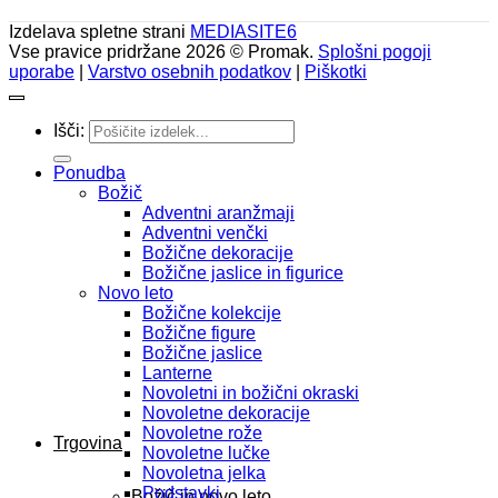
Izdelava spletne strani
MEDIASITE6
Vse pravice pridržane 2026 © Promak.
Splošni pogoji
uporabe
|
Varstvo osebnih podatkov
|
Piškotki
Išči:
Ponudba
Božič
Adventni aranžmaji
Adventni venčki
Božične dekoracije
Božične jaslice in figurice
Novo leto
Božične kolekcije
Božične figure
Božične jaslice
Lanterne
Novoletni in božični okraski
Novoletne dekoracije
Novoletne rože
Trgovina
Novoletne lučke
Novoletna jelka
Podstavki
Božič in novo leto