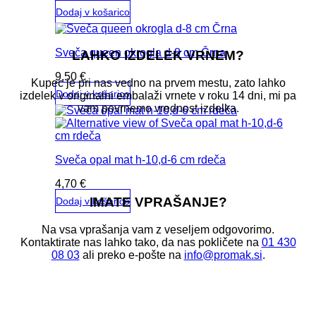
Dodaj v košarico
Sveča queen okrogla d-8 cm Črna
LAHKO IZDELEK VRNEM?
9,50
€
Kupec je pri nas vedno na prvem mestu, zato lahko
Dodaj v košarico
izdelek v originalni embalaži vrnete v roku 14 dni, mi pa
vam povrnemo vrednost izdelka.
Sveča opal mat h-10,d-6 cm rdeča
4,70
€
IMATE VPRAŠANJE?
Dodaj v košarico
Na vsa vprašanja vam z veseljem odgovorimo.
Kontaktirate nas lahko tako, da nas pokličete na
01 430
08 03
ali preko e-pošte na
info@promak.si
.