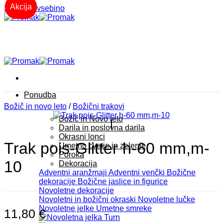
-20%
-20%
-20%
-20%
-20%
-20%
-20%
Akcija
Akcija
Akcija
Akcija
Akcija
Akcija
Skoči na vsebino
Ponudba
Božič in novo leto
/
Božični trakovi
Božič in Novo leto
Darila in poslovna darila
Okrasni lonci
Trak pois-Glitter h-60 mm,m-
Umetno cvetje in zelenje
Poroka
10
Dekoracija
Adventni aranžmaji
Adventni venčki
Božične
dekoracije
Božične jaslice in figurice
Novoletne dekoracije
Novoletni in božični okraski
Novoletne lučke
Novoletne jelke
Umetne smreke
11,80
€