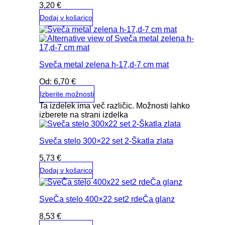
3,20
€
Dodaj v košarico
Sveča metal zelena h-17,d-7 cm mat
Od:
6,70
€
Izberite možnosti
Ta izdelek ima več različic. Možnosti lahko
izberete na strani izdelka
Sveča stelo 300×22 set 2-Škatla zlata
5,73
€
Dodaj v košarico
SveČa stelo 400×22 set2 rdeČa glanz
8,53
€