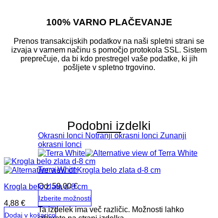
100% VARNO PLAČEVANJE
Prenos transakcijskih podatkov na naši spletni strani se
izvaja v varnem načinu s pomočjo protokola SSL. Sistem
preprečuje, da bi kdo prestregel vaše podatke, ki jih
pošljete v spletno trgovino.
Podobni izdelki
Okrasni lonci
Notranji okrasni lonci
Zunanji
okrasni lonci
Terra White
Od:
59,00
€
Krogla belo zlata d-8 cm
Izberite možnosti
4,88
€
Ta izdelek ima več različic. Možnosti lahko
Dodaj v košarico