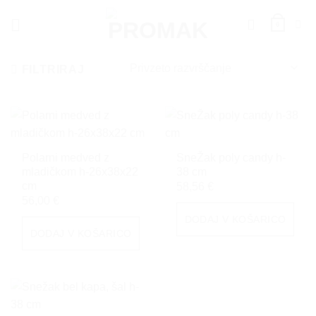
Skoči
na
0
vsebino
FILTRIRAJ
Polarni medved z
SneŽak poly candy h-
mladičkom h-26x38x22
38 cm
cm
58,56
€
56,00
€
DODAJ V KOŠARICO
DODAJ V KOŠARICO