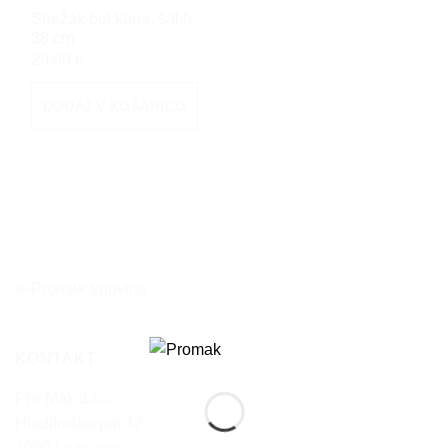
Snežak bel kapa, šal h-
38 cm
29,00
€
DODAJ V KOŠARICO
KONTAKT
Pro-Mak d.o.o.
Hladilniška pot 42