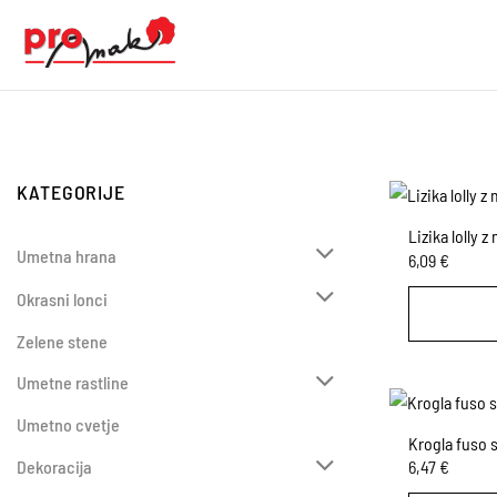
Skoči
na
vsebino
KATEGORIJE
Lizika lolly 
Umetna hrana
6,09
€
Okrasni lonci
Zelene stene
Umetne rastline
Umetno cvetje
Krogla fuso s
6,47
€
Dekoracija