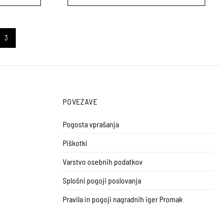
Ta
izdelek
ima
3
več
različic.
Možnosti
lahko
izberete
POVEZAVE
na
strani
Pogosta vprašanja
izdelka
Piškotki
Varstvo osebnih podatkov
Splošni pogoji poslovanja
Pravila in pogoji nagradnih iger Promak