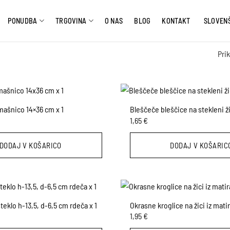
PONUDBA
TRGOVINA
O NAS
BLOG
KONTAKT
SLOVEN
Pri
z mašnico 14×36 cm x 1
Bleščeče bleščice na stekleni ži
1,65
€
DODAJ V KOŠARICO
DODAJ V KOŠARIC
teklo h-13,5, d-6,5 cm rdeča x 1
Okrasne kroglice na žici iz mati
1,95
€