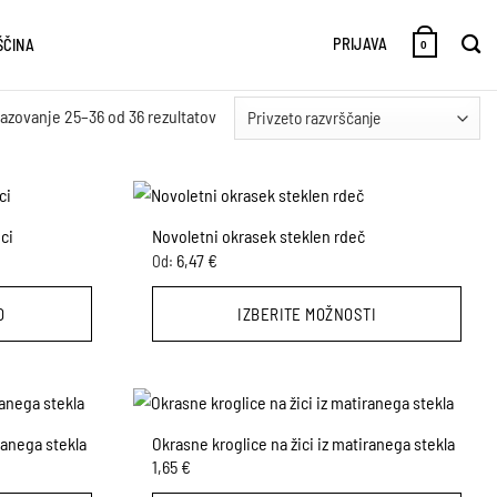
PRIJAVA
ŠČINA
0
kazovanje 25–36 od 36 rezultatov
ci
Novoletni okrasek steklen rdeč
6,47
€
Od:
O
IZBERITE MOŽNOSTI
Ta
izdelek
ima
več
ranega stekla
Okrasne kroglice na žici iz matiranega stekla
različic.
1,65
€
Možnosti