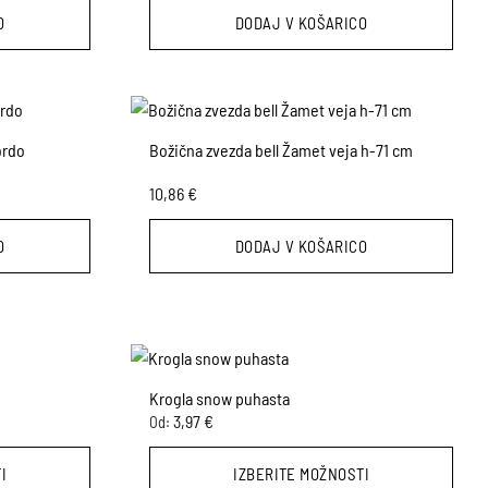
lahko
O
DODAJ V KOŠARICO
izberete
na
strani
izdelka
ordo
Božična zvezda bell Žamet veja h-71 cm
10,86
€
O
DODAJ V KOŠARICO
Krogla snow puhasta
3,97
€
Od:
I
IZBERITE MOŽNOSTI