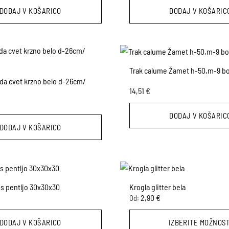
DODAJ V KOŠARICO
DODAJ V KOŠARIC
Trak calume Žamet h-50,m-9 b
da cvet krzno belo d-26cm/
14,51
€
DODAJ V KOŠARIC
DODAJ V KOŠARICO
t s pentljo 30x30x30
Krogla glitter bela
2,90
€
Od:
DODAJ V KOŠARICO
IZBERITE MOŽNOST