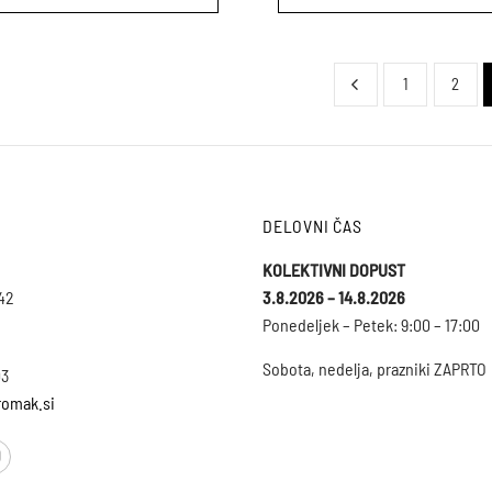
Ta
izdelek
ima
1
2
več
različic.
Možnosti
lahko
izberete
DELOVNI ČAS
na
strani
KOLEKTIVNI DOPUST
izdelka
 42
3.8.2026 – 14.8.2026
Ponedeljek – Petek: 9:00 – 17:00
Sobota, nedelja, prazniki ZAPRTO
03
omak.si