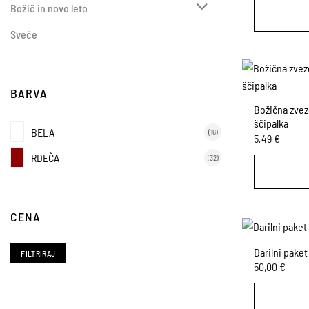
Božič in novo leto
Sveče
BARVA
Božična zvez
ščipalka
BELA
(16)
5,49
€
RDEČA
(32)
CENA
Min
Max
Darilni pake
FILTRIRAJ
cena
cena
50,00
€