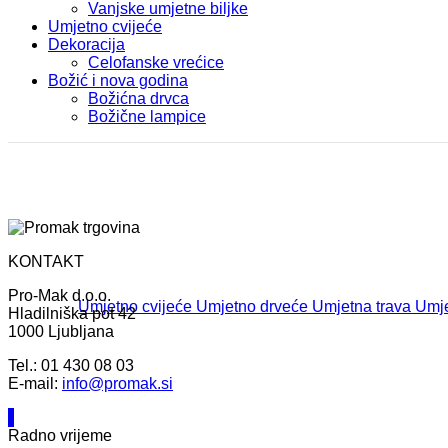
Vanjske umjetne biljke
Umjetno cvijeće
Dekoracija
Celofanske vrećice
Božić i nova godina
Božićna drvca
Božične lampice
KONTAKT
Pro-Mak d.o.o.
Umjetno cvijeće
Umjetno drveće
Umjetna trava
Umje
Hladilniška pot 42
1000 Ljubljana
Tel.: 01 430 08 03
E-mail:
info@promak.si
Radno vrijeme