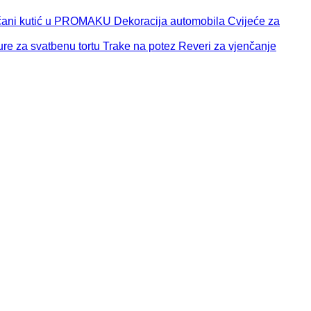
čani kutić u PROMAKU
Dekoracija automobila
Cvijeće za
ure za svatbenu tortu
Trake na potez
Reveri za vjenčanje