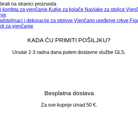
brati na stranici proizvoda
 konfeta za vjenčanje
Kutije za kolače
Navlake za stolice
Vjen
nje
dstoljnaci i dekoracije za stolove
Vjenčano uređenje crkve
Fig
ti za vjenčanje
KADA ĆU PRIMITI POŠILJKU?
Unutar 2-3 radna dana putem dostavne službe GLS.
Besplatna dostava
Za sve kupnje iznad 50 €.