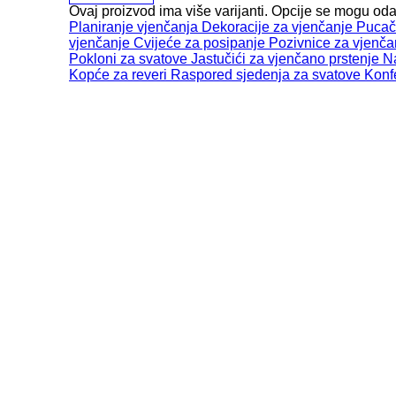
Ovaj proizvod ima više varijanti. Opcije se mogu oda
Planiranje vjenčanja
Dekoracije za vjenčanje
Pucači
vjenčanje
Cvijeće za posipanje
Pozivnice za vjenča
Pokloni za svatove
Jastučići za vjenčano prstenje
Na
Kopće za reveri
Raspored sjedenja za svatove
Konfe