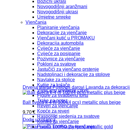
Božićni ukrasi
Novogodišnji aranžmani
Novogodišnji ukrasi
Umjetne smreke
Vjenčanja
Planiranje vjenčanja
Dekoracije za vjenčanje
Vjenčani kutić u PROMAKU
Dekoracija automobila
Cvijeće za vjenčanje
Cvijeće za posipanje
Pozivnice za vjenčanje
Pokloni za svatove
Jastučići za vjenčano prstenje
Nadstoljnaci i dekoracije za stolove
Navlake za stolice
Kutije za kolače
Drvena slama
Poslovni darovi
Lavanda za dekoraci
Vjenčano uređenje crkve
Figure za svadbenu tortu
Trake na potez
Ball sveča k-4 (fi 100)(4 pcs) metallic plus beige
Reveri za vjenčanje
Kopće za reveri
9,70
€
Raspored sjedenja za svatove
Dodaj u košaricu
Konfeti za vjenčanje
Pucači konfeta za vjenčanje