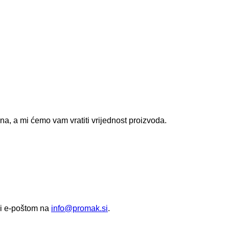
a, a mi ćemo vam vratiti vrijednost proizvoda.
li e-poštom na
info@promak.si
.