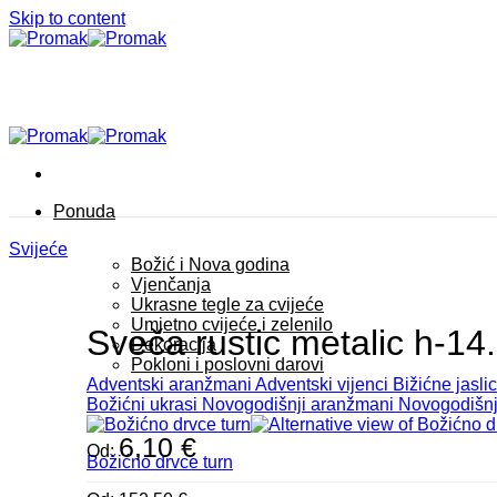
Skip to content
Ponuda
Svijeće
Božić i Nova godina
Vjenčanja
Ukrasne tegle za cvijeće
Umjetno cvijeće i zelenilo
Sveča rustic metalic h-14
Dekoracija
Pokloni i poslovni darovi
Adventski aranžmani
Adventski vijenci
Bižićne jaslic
Božićni ukrasi
Novogodišnji aranžmani
Novogodišnj
6,10
€
Od:
Božićno drvce turn