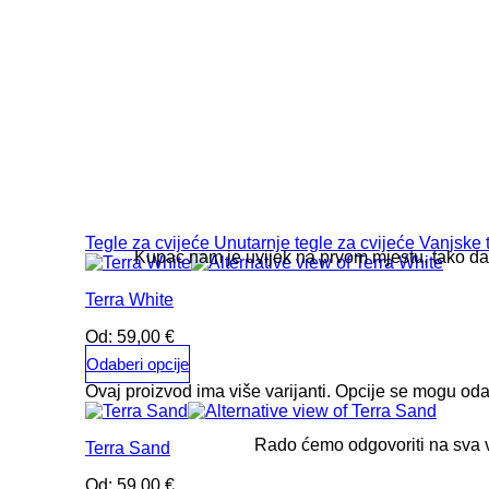
Tegle za cvijeće
Unutarnje tegle za cvijeće
Vanjske 
Kupac nam je uvijek na prvom mjestu, tako da 
Terra White
Od:
59,00
€
Odaberi opcije
Ovaj proizvod ima više varijanti. Opcije se mogu oda
Rado ćemo odgovoriti na sva v
Terra Sand
Od:
59,00
€