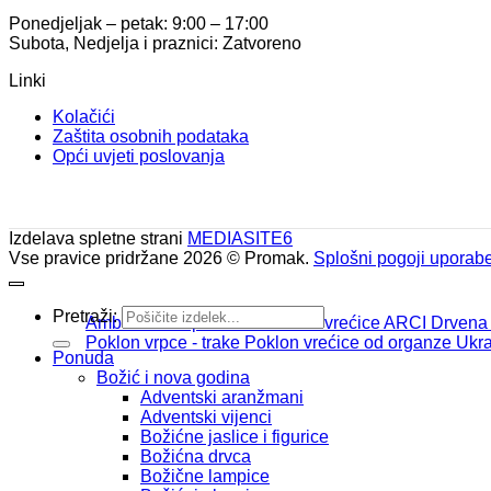
Ponedjeljak – petak: 9:00 – 17:00
Subota, Nedjelja i praznici: Zatvoreno
Linki
Kolačići
Zaštita osobnih podataka
Opći uvjeti poslovanja
Izdelava spletne strani
MEDIASITE6
Vse pravice pridržane 2026 © Promak.
Splošni pogoji uporab
Pretraži:
Ambalaža za poklone
Celofan vrećice ARCI
Drvena
Poklon vrpce - trake
Poklon vrećice od organze
Ukra
Ponuda
Božić i nova godina
Adventski aranžmani
Adventski vijenci
Božićne jaslice i figurice
Božićna drvca
Božične lampice