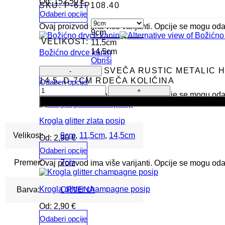
Od:
152,50
€
SKU:
P-61P108.40
Odaberi opcije
Ovaj proizvod ima više varijanti. Opcije se mogu oda
9cm
VELIKOST:
11,5cm
14,5cm
Božićno drvce kanin
Obriši
Od:
262,06
€
SVEČA RUSTIC METALIC H
14.5, D-7CM RDEČA KOLIČINA
Odaberi opcije
Ovaj proizvod ima više varijanti. Opcije se mogu oda
Krogla glitter zlata posip
Velikost:
9cm
,
11,5cm
,
14,5cm
Od:
2,90
€
Odaberi opcije
Premer:
7cm
Ovaj proizvod ima više varijanti. Opcije se mogu oda
Krogla glitter champagne posip
Barva:
CRVENA
Od:
2,90
€
Odaberi opcije