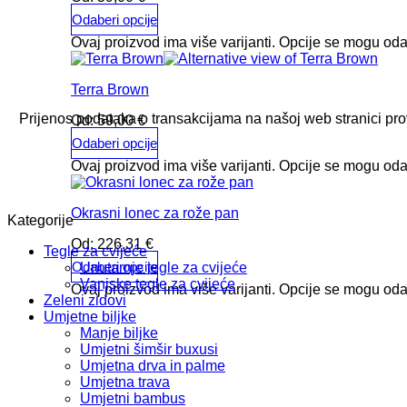
Odaberi opcije
Ovaj proizvod ima više varijanti. Opcije se mogu oda
Terra Brown
Prijenos podataka o transakcijama na našoj web stranici pr
Od:
59,00
€
Odaberi opcije
Ovaj proizvod ima više varijanti. Opcije se mogu oda
Okrasni lonec za rože pan
Kategorije
Od:
226,31
€
Tegle za cvijeće
Odaberi opcije
Unutarnje tegle za cvijeće
Vanjske tegle za cvijeće
Ovaj proizvod ima više varijanti. Opcije se mogu oda
Zeleni zidovi
Umjetne biljke
Manje biljke
Umjetni šimšir buxusi
Umjetna drva in palme
Umjetna trava
Umjetni bambus