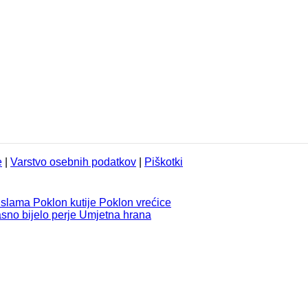
e
|
Varstvo osebnih podatkov
|
Piškotki
 slama
Poklon kutije
Poklon vrećice
sno bijelo perje
Umjetna hrana