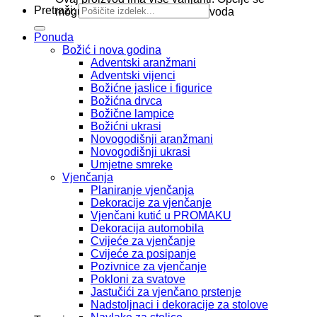
Pretraži:
mogu odabrati na stranici proizvoda
Ponuda
Božić i nova godina
Adventski aranžmani
Adventski vijenci
Božićne jaslice i figurice
Božićna drvca
Božične lampice
Božićni ukrasi
Novogodišnji aranžmani
Novogodišnji ukrasi
Umjetne smreke
Vjenčanja
Planiranje vjenčanja
Dekoracije za vjenčanje
Vjenčani kutić u PROMAKU
Dekoracija automobila
Cvijeće za vjenčanje
Cvijeće za posipanje
Pozivnice za vjenčanje
Pokloni za svatove
Jastučići za vjenčano prstenje
Nadstoljnaci i dekoracije za stolove