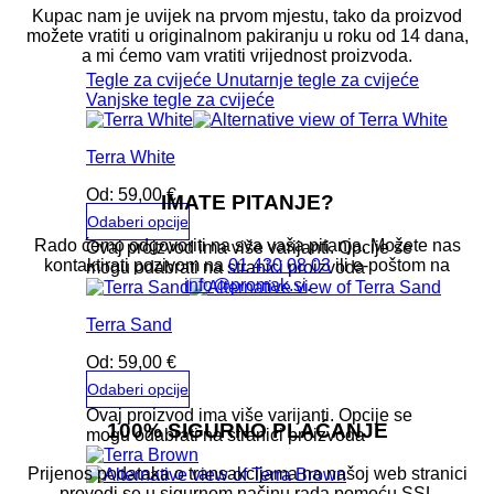
Kupac nam je uvijek na prvom mjestu, tako da proizvod
možete vratiti u originalnom pakiranju u roku od 14 dana,
a mi ćemo vam vratiti vrijednost proizvoda.
Tegle za cvijeće
Unutarnje tegle za cvijeće
Vanjske tegle za cvijeće
Terra White
Od:
59,00
€
IMATE PITANJE?
Odaberi opcije
Rado ćemo odgovoriti na sva vaša pitanja. Možete nas
Ovaj proizvod ima više varijanti. Opcije se
kontaktirati pozivom na
01 430 08 03
ili e-poštom na
mogu odabrati na stranici proizvoda
info@promak.si
.
Terra Sand
Od:
59,00
€
Odaberi opcije
Ovaj proizvod ima više varijanti. Opcije se
100% SIGURNO PLAĆANJE
mogu odabrati na stranici proizvoda
Prijenos podataka o transakcijama na našoj web stranici
provodi se u sigurnom načinu rada pomoću SSL