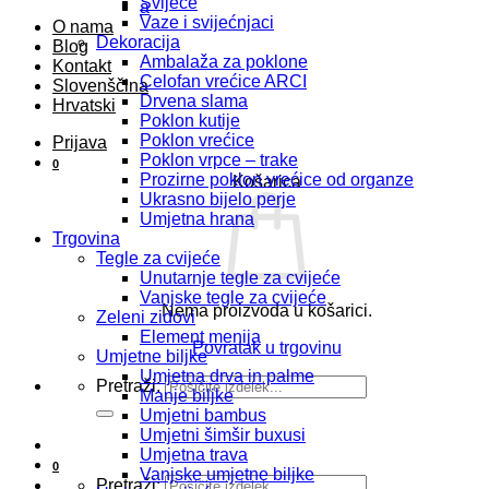
Svijeće
a
Vaze i svijećnjaci
O nama
Dekoracija
Blog
Ambalaža za poklone
Kontakt
Celofan vrećice ARCI
Slovenščina
Drvena slama
Hrvatski
Poklon kutije
Poklon vrećice
Prijava
Poklon vrpce – trake
0
Prozirne poklon vrećice od organze
Košarica
Ukrasno bijelo perje
Umjetna hrana
Trgovina
Tegle za cvijeće
Unutarnje tegle za cvijeće
Vanjske tegle za cvijeće
Nema proizvoda u košarici.
Zeleni zidovi
Element menija
Povratak u trgovinu
Umjetne biljke
Umjetna drva in palme
Pretraži:
Manje biljke
Umjetni bambus
Umjetni šimšir buxusi
Umjetna trava
0
Vanjske umjetne biljke
Pretraži: