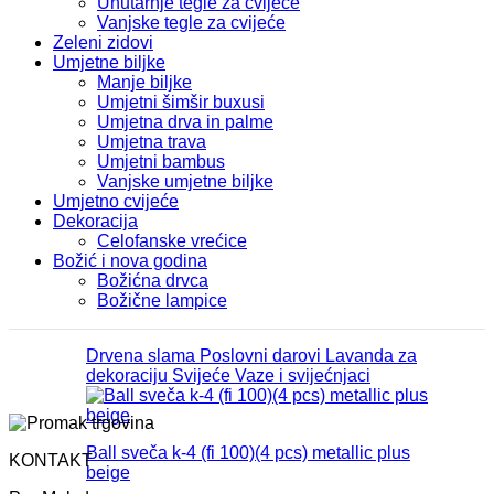
Unutarnje tegle za cvijeće
Vanjske tegle za cvijeće
Zeleni zidovi
Umjetne biljke
Manje biljke
Umjetni šimšir buxusi
Umjetna drva in palme
Umjetna trava
Umjetni bambus
Vanjske umjetne biljke
Umjetno cvijeće
Dekoracija
Celofanske vrećice
Božić i nova godina
Božićna drvca
Božične lampice
Drvena slama
Poslovni darovi
Lavanda za
dekoraciju
Svijeće
Vaze i svijećnjaci
Ball sveča k-4 (fi 100)(4 pcs) metallic plus
KONTAKT
beige