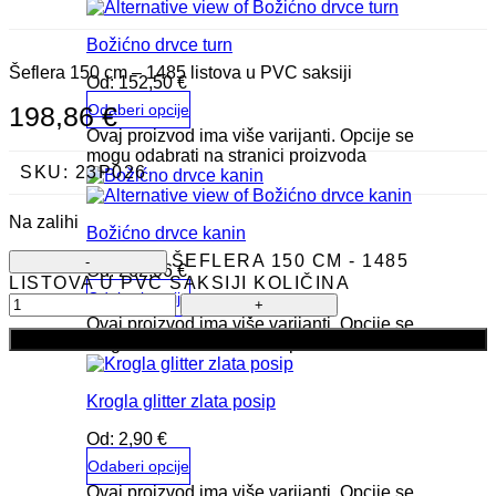
Božićno drvce turn
Šeflera 150 cm – 1485 listova u PVC saksiji
Od:
152,50
€
Odaberi opcije
198,86
€
Ovaj proizvod ima više varijanti. Opcije se
mogu odabrati na stranici proizvoda
SKU:
23P026
Na zalihi
Božićno drvce kanin
ŠEFLERA 150 CM - 1485
Od:
262,06
€
LISTOVA U PVC SAKSIJI KOLIČINA
Odaberi opcije
Ovaj proizvod ima više varijanti. Opcije se
Dodaj u košaricu
mogu odabrati na stranici proizvoda
Krogla glitter zlata posip
Od:
2,90
€
Odaberi opcije
Ovaj proizvod ima više varijanti. Opcije se