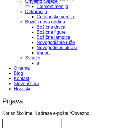
Umjetno cvijeće
Element menija
Dekoracija
Celofanske vrećice
Božić i nova godina
Božićna drvca
Božićne figure
Božične lampice
Novogodišnje ruže
Novogodišnji ukrasi
Vijenci
Svijeće
a
O nama
Blog
Kontakt
Slovenščina
Hrvatski
Prijava
Korisničko ime ili adresa e-pošte
*
Obvezno