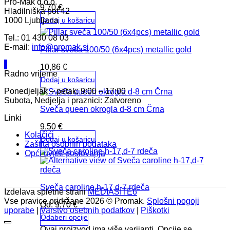
Pro-Mak d.o.o.
9,70
€
Hladilniška pot 42
Dodaj u košaricu
1000 Ljubljana
Tel.: 01 430 08 03
E-mail:
info@promak.si
Pillar sveča 100/50 (6x4pcs) metallic gold
10,86
€
Radno vrijeme
Dodaj u košaricu
Ponedjeljak – petak: 9:00 – 17:00
Subota, Nedjelja i praznici: Zatvoreno
Sveča queen okrogla d-8 cm Črna
Linki
9,50
€
Kolačići
Dodaj u košaricu
Zaštita osobnih podataka
Opći uvjeti poslovanja
Sveča caroline h-17,d-7 rdeča
Izdelava spletne strani
MEDIASITE6
Vse pravice pridržane 2026 © Promak.
Splošni pogoji
Od:
9,70
€
uporabe
|
Varstvo osebnih podatkov
|
Piškotki
Odaberi opcije
Ovaj proizvod ima više varijanti. Opcije se