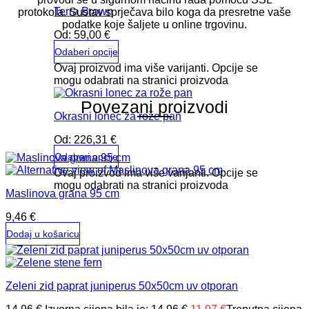
Terra Brown
protokola. Sustav sprječava bilo koga da presretne vaše
podatke koje šaljete u online trgovinu.
Od:
59,00
€
Odaberi opcije
Ovaj proizvod ima više varijanti. Opcije se
mogu odabrati na stranici proizvoda
Povezani proizvodi
Okrasni lonec za rože pan
Od:
226,31
€
Odaberi opcije
Ovaj proizvod ima više varijanti. Opcije se
mogu odabrati na stranici proizvoda
Maslinova grana 95 cm
9,46
€
Dodaj u košaricu
Zeleni zid paprat juniperus 50x50cm uv otporan