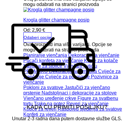
mogu odabrati na stranici proizvoda
Krogla glitter champagne posip
Od:
2,90
€
Odaberi opcije
Ovaj proizvod ima više varijanti. Opcije se
mogu odabrati na stranici proizvoda
Planiranje vjenčanja
Dekoracije za vjenčanje
Pucači konfeta za vjenčanje
Kutije za kolače
Navlake za stolice
Vjenčani kutić u
PROMAKU
Dekoracija automobila
Cvijeće za
vjenčanje
Cvijeće za posipanje
Pozivnice za
vjenčanje
Pokloni za svatove
Jastučići za vjenčano
prstenje
Nadstoljnaci i dekoracije za stolove
Vjenčano uređenje crkve
Figure za svatbenu
tortu
Trake na potez
Reveri za vjenčanje
KADA ĆU PRIMITI POŠILJKU?
Kopće za reveri
Raspored sjedenja za svatove
Konfeti za vjenčanje
Unutar 2-3 radna dana putem dostavne službe GLS.