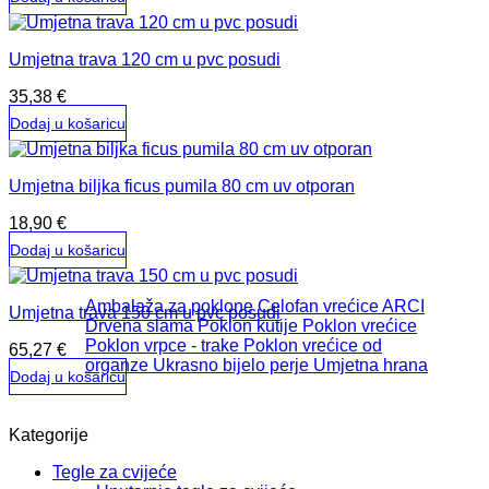
Umjetna trava 120 cm u pvc posudi
35,38
€
Dodaj u košaricu
Umjetna biljka ficus pumila 80 cm uv otporan
18,90
€
Dodaj u košaricu
Ambalaža za poklone
Celofan vrećice ARCI
Umjetna trava 150 cm u pvc posudi
Drvena slama
Poklon kutije
Poklon vrećice
Poklon vrpce - trake
Poklon vrećice od
65,27
€
organze
Ukrasno bijelo perje
Umjetna hrana
Dodaj u košaricu
Kategorije
Tegle za cvijeće