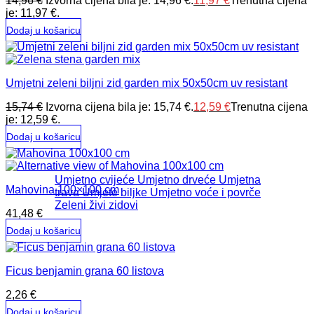
14,96
€
Izvorna cijena bila je: 14,96 €.
11,97
€
Trenutna cijena
je: 11,97 €.
Dodaj u košaricu
Umjetni zeleni biljni zid garden mix 50x50cm uv resistant
15,74
€
Izvorna cijena bila je: 15,74 €.
12,59
€
Trenutna cijena
je: 12,59 €.
Dodaj u košaricu
Umjetno cvijeće
Umjetno drveće
Umjetna
Mahovina 100×100 cm
trava
Umjete biljke
Umjetno voće i povrče
Zeleni živi zidovi
41,48
€
Dodaj u košaricu
Ficus benjamin grana 60 listova
2,26
€
Dodaj u košaricu