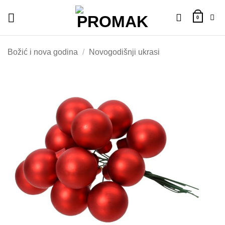
Skip
to
0
content
Božić i nova godina
/
Novogodišnji ukrasi