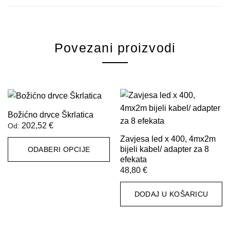
Povezani proizvodi
Božićno drvce Škrlatica
202,52
€
Od:
Zavjesa led x 400, 4mx2m
bijeli kabel/ adapter za 8
ODABERI OPCIJE
efekata
Ovaj
48,80
€
proizvod
ima
DODAJ U KOŠARICU
više
varijanti.
Opcije