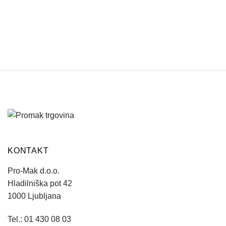
se
mogu
odabrati
na
stranici
proizvoda
KONTAKT
Pro-Mak d.o.o.
Hladilniška pot 42
1000 Ljubljana
Tel.: 01 430 08 03