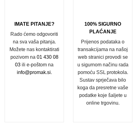
IMATE PITANJE?
100% SIGURNO
PLAĆANJE
Rado ćemo odgovoriti
na sva vaša pitanja.
Prijenos podataka o
Možete nas kontaktirati
transakcijama na našoj
pozivom na
01 430 08
web stranici provodi se
03
ili e-poštom na
u sigurnom načinu rada
info@promak.si
.
pomoću SSL protokola.
Sustav sprječava bilo
koga da presretne vaše
podatke koje šaljete u
online trgovinu.