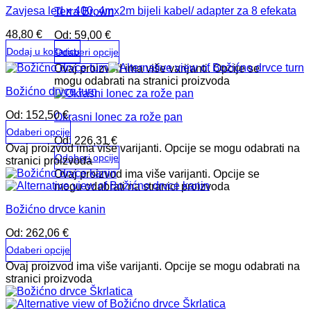
Zavjesa led x 400, 4mx2m bijeli kabel/ adapter za 8 efekata
Terra Brown
48,80
€
Od:
59,00
€
Dodaj u košaricu
Odaberi opcije
Ovaj proizvod ima više varijanti. Opcije se
mogu odabrati na stranici proizvoda
Božićno drvce turn
Od:
152,50
€
Okrasni lonec za rože pan
Odaberi opcije
Od:
226,31
€
Ovaj proizvod ima više varijanti. Opcije se mogu odabrati na
Odaberi opcije
stranici proizvoda
Ovaj proizvod ima više varijanti. Opcije se
mogu odabrati na stranici proizvoda
Božićno drvce kanin
Od:
262,06
€
Odaberi opcije
Ovaj proizvod ima više varijanti. Opcije se mogu odabrati na
stranici proizvoda