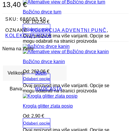
13,40
€
Božićno drvce turn
SKU:
686063.50
Od:
152,50
€
Odaberi opcije
OZNAKE:
KOLEKCIJA ADVENTNI PUNČ
,
KOLEKCIJA ROZA
Ovaj proizvod ima više varijanti. Opcije se
mogu odabrati na stranici proizvoda
Nema na zalihi
Božićno drvce kanin
Od:
262,06
€
Velikost:
30cm
Odaberi opcije
Ovaj proizvod ima više varijanti. Opcije se
Barva:
RUŽIČASTA
mogu odabrati na stranici proizvoda
Krogla glitter zlata posip
Od:
2,90
€
Odaberi opcije
Ovaj proizvod ima više varijanti. Opcije se