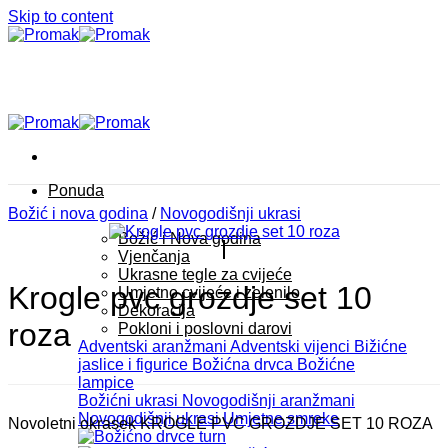
Skip to content
Ponuda
Božić i nova godina
/
Novogodišnji ukrasi
Božić i Nova godina
Vjenčanja
Ukrasne tegle za cvijeće
Krogle pvc grozdje set 10
Umjetno cvijeće i zelenilo
Dekoracija
roza
Pokloni i poslovni darovi
Adventski aranžmani
Adventski vijenci
Bižićne
jaslice i figurice
Božićna drvca
Božićne
lampice
Božićni ukrasi
Novogodišnji aranžmani
Novogodišnji ukrasi
Umjetne smreke
Novoletni okrasek KROGLE PVC GROZDJE SET 10 ROZA