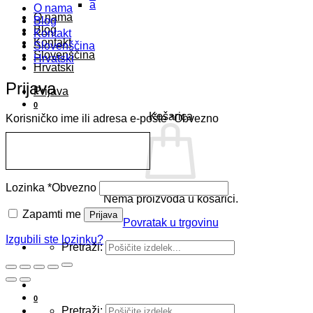
a
O nama
O nama
Blog
Blog
Kontakt
Kontakt
Slovenščina
Slovenščina
Hrvatski
Hrvatski
Prijava
Prijava
0
Košarica
Korisničko ime ili adresa e-pošte
*
Obvezno
Lozinka
*
Obvezno
Nema proizvoda u košarici.
Zapamti me
Prijava
Povratak u trgovinu
Izgubili ste lozinku?
Pretraži:
0
Pretraži: