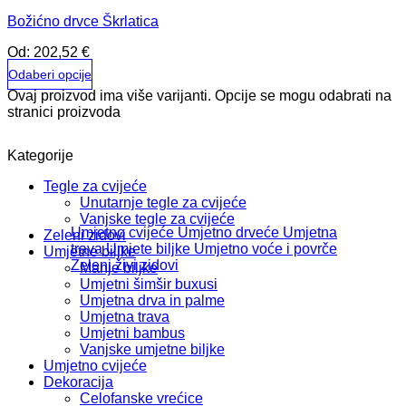
Božićno drvce Škrlatica
Od:
202,52
€
Odaberi opcije
Ovaj proizvod ima više varijanti. Opcije se mogu odabrati na
stranici proizvoda
Kategorije
Tegle za cvijeće
Unutarnje tegle za cvijeće
Vanjske tegle za cvijeće
Umjetno cvijeće
Umjetno drveće
Umjetna
Zeleni zidovi
trava
Umjete biljke
Umjetno voće i povrče
Umjetne biljke
Zeleni živi zidovi
Manje biljke
Umjetni šimšir buxusi
Umjetna drva in palme
Umjetna trava
Umjetni bambus
Vanjske umjetne biljke
Umjetno cvijeće
Dekoracija
Celofanske vrećice