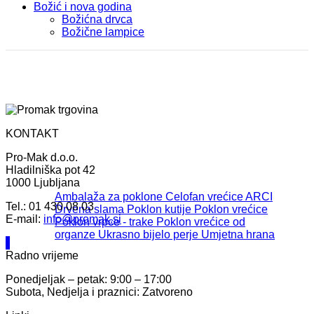
Božić i nova godina
Božićna drvca
Božične lampice
KONTAKT
Pro-Mak d.o.o.
Hladilniška pot 42
1000 Ljubljana
Ambalaža za poklone
Celofan vrećice ARCI
Tel.: 01 430 08 03
Drvena slama
Poklon kutije
Poklon vrećice
E-mail:
info@promak.si
Poklon vrpce - trake
Poklon vrećice od
organze
Ukrasno bijelo perje
Umjetna hrana
Radno vrijeme
Ponedjeljak – petak: 9:00 – 17:00
Subota, Nedjelja i praznici: Zatvoreno