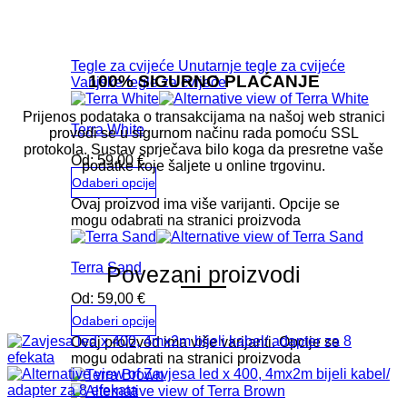
Tegle za cvijeće
Unutarnje tegle za cvijeće
100% SIGURNO PLAĆANJE
Vanjske tegle za cvijeće
Prijenos podataka o transakcijama na našoj web stranici
Terra White
provodi se u sigurnom načinu rada pomoću SSL
protokola. Sustav sprječava bilo koga da presretne vaše
Od:
59,00
€
podatke koje šaljete u online trgovinu.
Odaberi opcije
Ovaj proizvod ima više varijanti. Opcije se
mogu odabrati na stranici proizvoda
Terra Sand
Povezani proizvodi
Od:
59,00
€
Odaberi opcije
Ovaj proizvod ima više varijanti. Opcije se
mogu odabrati na stranici proizvoda