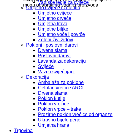
Vanjske tegle za cvijeće
mogu odabrati na stranici proizvoda
Umjetno cvijeće i zelenilo
Umjetno cvijeće
Umjetno drveće
Umjetna trava
Umjetne biljke
Umjetno voće i povrče
Zeleni živi zidovi
Pokloni i poslovni darovi
Drvena slama
Poslovni darovi
Lavanda za dekoraciju
Svijeće
Vaze i svijećnjaci
Dekoracija
Ambalaža za poklone
Celofan vrećice ARCI
Drvena slama
Poklon kutije
Poklon vrećice
Poklon vrpce – trake
Prozirne poklon vrećice od organze
Ukrasno bijelo perje
Umjetna hrana
Trgovina