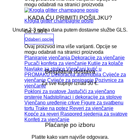
mogu odabrati na stranici proizvoda
KADA ĆU PRIMITI POŠILJKU?
Krogla glitter champagne posip
Unutar 2-3 radna dana putem dostavne službe GLS.
Od:
2,90
€
Odaberi opcije
Ovaj proizvod ima više varijanti. Opcije se
mogu odabrati na stranici proizvoda
Planiranje vjenčanja
Dekoracije za vjenčanje
Pucači konfeta za vjenčanje
Kutije za kolače
Navlake za stolice
Vjenčani kutić u
Besplatna dostava
PROMAKU
Dekoracija automobila
Cvijeće za
vjenčanje
Cvijeće za posipanje
Pozivnice za
Za sve kupnje iznad 50 €.
vjenčanje
Pokloni za svatove
Jastučići za vjenčano
prstenje
Nadstoljnaci i dekoracije za stolove
Vjenčano uređenje crkve
Figure za svatbenu
tortu
Trake na potez
Reveri za vjenčanje
Kopće za reveri
Raspored sjedenja za svatove
Konfeti za vjenčanje
Plaćanje po izboru
Platite kako vam najviše odgovara.