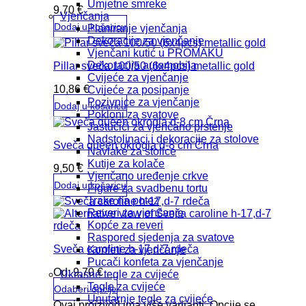
Umjetne smreke
9,70
€
Vjenčanja
Dodaj u košaricu
Planiranje vjenčanja
Dekoracije za vjenčanje
Vjenčani kutić u PROMAKU
Dekoracija automobila
Pillar sveča 100/50 (6x4pcs) metallic gold
Cvijeće za vjenčanje
10,86
€
Cvijeće za posipanje
Pozivnice za vjenčanje
Dodaj u košaricu
Pokloni za svatove
Jastučići za vjenčano prstenje
Nadstoljnaci i dekoracije za stolove
Sveča queen okrogla d-8 cm Črna
Navlake za stolice
Kutije za kolače
9,50
€
Vjenčano uređenje crkve
Dodaj u košaricu
Figure za svadbenu tortu
Trake na potez
Reveri za vjenčanje
Kopće za reveri
Raspored sjedenja za svatove
Sveča caroline h-17,d-7 rdeča
Konfeti za vjenčanje
Pucači konfeta za vjenčanje
Od:
9,70
€
Ukrasne tegle za cvijeće
Tegle za cvijeće
Odaberi opcije
Unutarnje tegle za cvijeće
Ovaj proizvod ima više varijanti. Opcije se