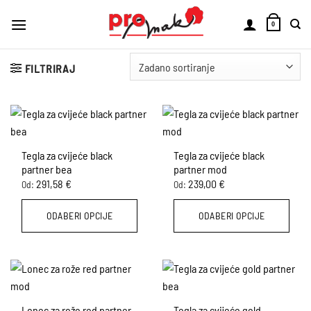
Skip
to
0
content
FILTRIRAJ
Tegla za cvijeće black
Tegla za cvijeće black
partner bea
partner mod
291,58
€
239,00
€
Od:
Od:
ODABERI OPCIJE
ODABERI OPCIJE
Ovaj
Ovaj
proizvod
proizvod
ima
ima
više
više
varijanti.
varijanti.
Lonec za rože red partner
Tegla za cvijeće gold