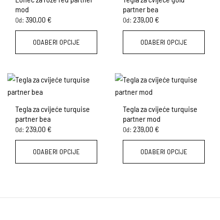
Opcije
Opcije
mod
partner bea
se
se
390,00
€
239,00
€
Od:
Od:
mogu
mogu
odabrati
odabrati
ODABERI OPCIJE
ODABERI OPCIJE
na
na
stranici
stranici
Ovaj
Ovaj
proizvoda
proizvoda
proizvod
proizvod
ima
ima
više
više
varijanti.
varijanti.
Tegla za cvijeće turquise
Tegla za cvijeće turquise
Opcije
Opcije
partner bea
partner mod
se
se
239,00
€
239,00
€
Od:
Od:
mogu
mogu
odabrati
odabrati
ODABERI OPCIJE
ODABERI OPCIJE
na
na
stranici
stranici
Ovaj
Ovaj
proizvoda
proizvoda
proizvod
proizvod
ima
ima
više
više
varijanti.
varijanti.
Opcije
Opcije