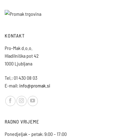
se
se
mogu
mogu
odabrati
odabrati
na
na
stranici
stranici
KONTAKT
proizvoda
proizvoda
Pro-Mak d.o.o.
Hladilniška pot 42
1000 Ljubljana
Tel.: 01 430 08 03
E-mail:
info@promak.si
RADNO VRIJEME
Ponedjeljak – petak: 9:00 – 17:00