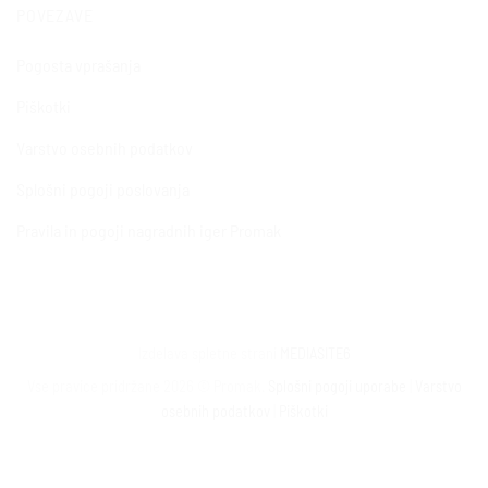
POVEZAVE
Pogosta vprašanja
Piškotki
Varstvo osebnih podatkov
Splošni pogoji poslovanja
Pravila in pogoji nagradnih iger Promak
Izdelava spletne strani
MEDIASITE6
Vse pravice pridržane 2026 © Promak.
Splošni pogoji uporabe
|
Varstvo
osebnih podatkov
|
Piškotki