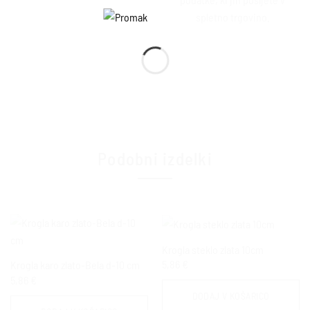
spletno trgovino.
Podobni izdelki
Krogla steklo zlata 10cm
5,86
€
Krogla karo zlato-Bela d-10 cm
5,86
€
DODAJ V KOŠARICO