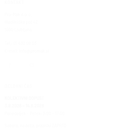
KONTAKT
Pro-Mak d.o.o.
Hladilniška pot 42
1000 Ljubljana
Tel.: 01 430 08 03
E-mail:
info@promak.si
DELOVNI ČAS
KOLEKTIVNI DOPUST
3.8.2026 – 14.8.2026
Ponedeljek – Petek: 9:00 – 17:00
Sobota, nedelja, prazniki ZAPRTO