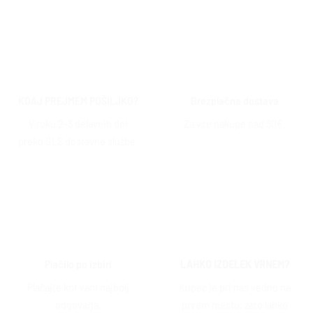
KDAJ PREJMEM POŠILJKO?
Brezplačna dostava
V roku 2-3 delavnih dni
Za vse nakupe nad 50€.
preko GLS dostavne službe.
Plačilo po izbiri
LAHKO IZDELEK VRNEM?
Plačajte kot vam najbolj
Kupec je pri nas vedno na
odgovarja.
prvem mestu, zato lahko