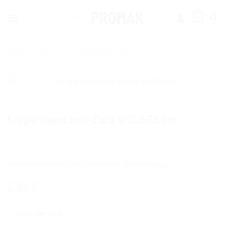
Skoči
na
0
vsebino
Božič in novo leto
/
Novoletni okraski
Krogla trapez belo-Zlata h-10,d-7,5 cm
Novoletni okrasek v zlati in beli barvi oblike trapeza.
2,95
€
ŠIFRA:
68P113.01