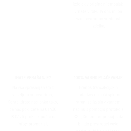
izdelek v originalni embalaži
vrnete v roku 14 dni, mi pa
vam povrnemo vrednost
izdelka.
IMATE VPRAŠANJE?
100% VARNO PLAČEVANJE
Na vsa vprašanja vam z
Prenos transakcijskih
veseljem odgovorimo.
podatkov na naši spletni
Kontaktirate nas lahko tako,
strani se izvaja v varnem
da nas pokličete na
01 430
načinu s pomočjo protokola
08 03
ali preko e-pošte na
SSL. Sistem preprečuje, da
info@promak.si
.
bi kdo prestregel vaše
podatke, ki jih pošljete v