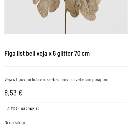
Figa list bell veja x 6 glitter 70 cm
Veja s figovimi listi v roza -bež barvi s svetlečim posipom.
8,53
€
ŠIFRA:
682062.14
Ni na zalogi