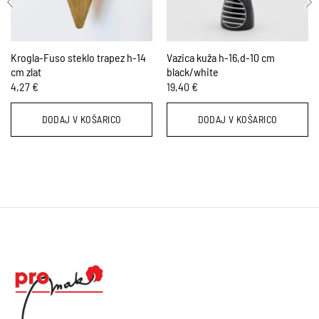
Krogla-Fuso steklo trapez h-14
Vazica kuža h-16,d-10 cm
cm zlat
black/white
4,27
€
19,40
€
DODAJ V KOŠARICO
DODAJ V KOŠARICO