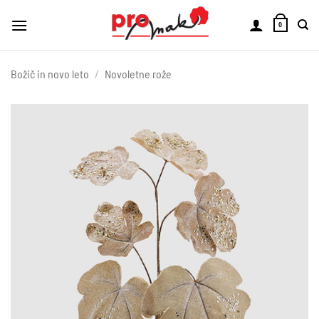
Skoči
na
0
vsebino
Božič in novo leto
/
Novoletne rože