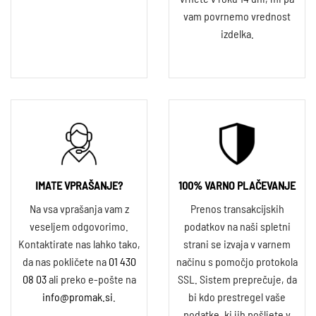
vam povrnemo vrednost
izdelka.
IMATE VPRAŠANJE?
100% VARNO PLAČEVANJE
Na vsa vprašanja vam z
Prenos transakcijskih
veseljem odgovorimo.
podatkov na naši spletni
Kontaktirate nas lahko tako,
strani se izvaja v varnem
da nas pokličete na
01 430
načinu s pomočjo protokola
08 03
ali preko e-pošte na
SSL. Sistem preprečuje, da
info@promak.si
.
bi kdo prestregel vaše
podatke, ki jih pošljete v