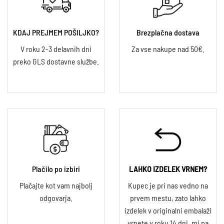
KDAJ PREJMEM POŠILJKO?
Brezplačna dostava
V roku 2-3 delavnih dni
Za vse nakupe nad 50€.
preko GLS dostavne službe.
Plačilo po izbiri
LAHKO IZDELEK VRNEM?
Plačajte kot vam najbolj
Kupec je pri nas vedno na
odgovarja.
prvem mestu, zato lahko
izdelek v originalni embalaži
vrnete v roku 14 dni, mi pa