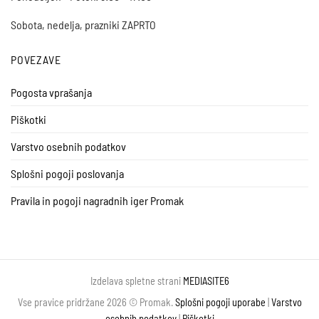
Sobota, nedelja, prazniki ZAPRTO
POVEZAVE
Pogosta vprašanja
Piškotki
Varstvo osebnih podatkov
Splošni pogoji poslovanja
Pravila in pogoji nagradnih iger Promak
Izdelava spletne strani
MEDIASITE6
Vse pravice pridržane 2026 © Promak.
Splošni pogoji uporabe
|
Varstvo
osebnih podatkov
|
Piškotki