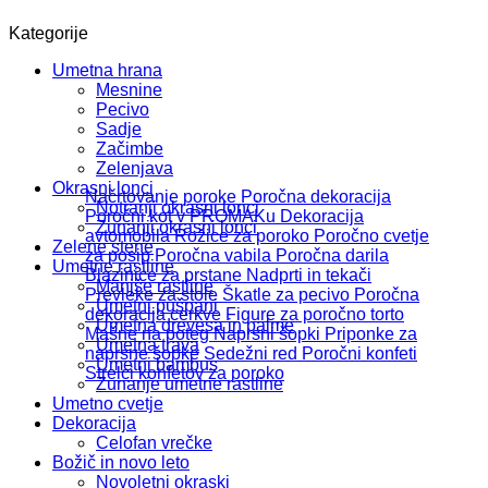
Kategorije
Umetna hrana
Mesnine
Pecivo
Sadje
Začimbe
Zelenjava
Okrasni lonci
Načrtovanje poroke
Poročna dekoracija
Notranji okrasni lonci
Poročni kot v PROMAKu
Dekoracija
Zunanji okrasni lonci
avtomobila
Rožice za poroko
Poročno cvetje
Zelene stene
za posip
Poročna vabila
Poročna darila
Umetne rastline
Blazinice za prstane
Nadprti in tekači
Manjše rastline
Prevleke za stole
Škatle za pecivo
Poročna
Umetni pušpani
dekoracija cerkve
Figure za poročno torto
Umetna drevesa in palme
Mašne na poteg
Naprsni šopki
Priponke za
Umetna trava
naprsne šopke
Sedežni red
Poročni konfeti
Umetni bambus
Strelci konfetov za poroko
Zunanje umetne rastline
Umetno cvetje
Dekoracija
Celofan vrečke
Božič in novo leto
Novoletni okraski