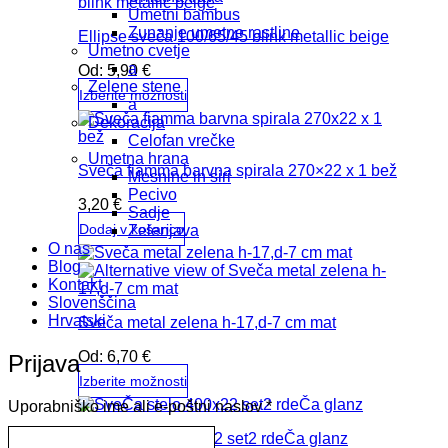
ima
Umetni bambus
več
Zunanje umetne rastline
Ellipse sveča 100/65/45 blink metallic beige
različic.
Umetno cvetje
Možnosti
a
Od:
5,90
€
lahko
Zelene stene
izberete
Izberite možnosti
a
na
Ta
Dekoracija
strani
izdelek
Celofan vrečke
izdelka
ima
Umetna hrana
Sveča fiamma barvna spirala 270×22 x 1 bež
več
Mesnine in siri
različic.
Pecivo
3,20
€
Možnosti
Sadje
lahko
Dodaj v košarico
Zelenjava
izberete
O nas
na
Blog
strani
Kontakt
izdelka
Slovenščina
Hrvatski
Sveča metal zelena h-17,d-7 cm mat
Od:
6,70
€
Prijava
Izberite možnosti
Ta
Zahtevano
Uporabniško ime ali e-poštni naslov
*
izdelek
SveČa stelo 400×22 set2 rdeČa glanz
ima