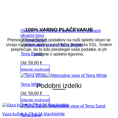
100% VARNO PLAČEVANJE
Okrasni lonci
Notranji okrasni lonci
Zunanji
okrasni lonci
Prenos transakcijskih podatkov na naši spletni strani se
izvaja v varnem načinu s pomočjo protokola SSL. Sistem
preprečuje, da bi kdo prestregel vaše podatke, ki jih
Terra Brown
pošljete v spletno trgovino.
Od:
59,00
€
Izberite možnosti
Ta
izdelek
Podobni izdelki
Terra White
ima
več
Od:
59,00
€
različic.
Možnosti
Izberite možnosti
lahko
Ta
izberete
izdelek
na
Vaza kužek h-23,d-14 black/white
Terra Sand
ima
strani