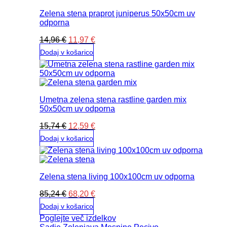
Zelena stena praprot juniperus 50x50cm uv
odporna
Izvirna
Trenutna
14,96
€
11,97
€
cena
cena
Dodaj v košarico
je
je:
bila:
11,97 €.
14,96 €.
Umetna zelena stena rastline garden mix
50x50cm uv odporna
Izvirna
Trenutna
15,74
€
12,59
€
cena
cena
Dodaj v košarico
je
je:
bila:
12,59 €.
15,74 €.
Zelena stena living 100x100cm uv odporna
Izvirna
Trenutna
85,24
€
68,20
€
cena
cena
Dodaj v košarico
je
je:
Poglejte več izdelkov
bila:
68,20 €.