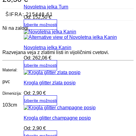
Novoletna jelka Turn
ŠIFRA:
215448.61
Od:
152,50
€
Izberite možnosti
Ni na zalogi
Ta
izdelek
ima
Novoletna jelka Kanin
več
Razvejana veja z zlatimi listi in vijoličnimi cvetovi.
različic.
Od:
262,06
€
Možnosti
lahko
Izberite možnosti
izberete
Material:
Ta
na
izdelek
strani
pvc
Krogla glitter zlata posip
ima
izdelka
več
Od:
2,90
€
Dimenizija:
različic.
Možnosti
Izberite možnosti
lahko
103cm
Ta
izberete
izdelek
na
Krogla glitter champagne posip
ima
strani
več
izdelka
Od:
2,90
€
različic.
Možnosti
Izberite možnosti