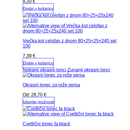
8,20
€
Dodaj v košarico
Vrečka kot celofan z dnom 80+25+25×240 set
100
7,39
€
Dodaj v košarico
Notranji okrasni lonci
Zunanji okrasni lonci
Okrasni lonec za rože persa
Od:
28,70
€
Izberite možnosti
Ta
izdelek
ima
Cvetlični lonec fa black
več
različic.