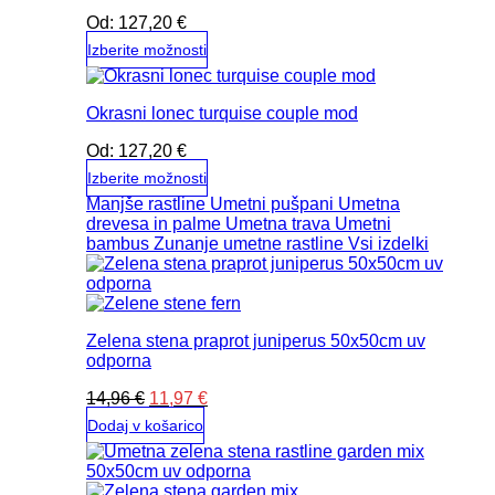
Možnosti
Od:
127,20
€
lahko
izberete
Izberite možnosti
na
Ta
strani
izdelek
izdelka
Okrasni lonec turquise couple mod
ima
več
Od:
127,20
€
različic.
Možnosti
Izberite možnosti
lahko
Ta
Manjše rastline
Umetni pušpani
Umetna
izberete
izdelek
drevesa in palme
Umetna trava
Umetni
na
ima
bambus
Zunanje umetne rastline
Vsi izdelki
strani
več
izdelka
različic.
Možnosti
lahko
Zelena stena praprot juniperus 50x50cm uv
izberete
odporna
na
strani
Izvirna
Trenutna
14,96
€
11,97
€
izdelka
cena
cena
Dodaj v košarico
je
je:
bila:
11,97 €.
14,96 €.