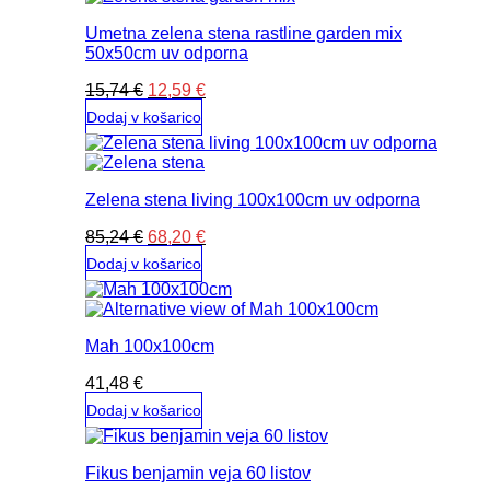
Umetna zelena stena rastline garden mix
50x50cm uv odporna
Izvirna
Trenutna
15,74
€
12,59
€
cena
cena
Dodaj v košarico
je
je:
bila:
12,59 €.
15,74 €.
Zelena stena living 100x100cm uv odporna
Izvirna
Trenutna
85,24
€
68,20
€
cena
cena
Dodaj v košarico
je
je:
bila:
68,20 €.
85,24 €.
Mah 100x100cm
41,48
€
Dodaj v košarico
Fikus benjamin veja 60 listov