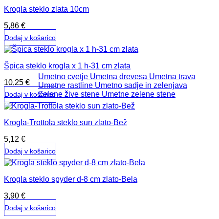
Krogla steklo zlata 10cm
5,86
€
Dodaj v košarico
Špica steklo krogla x 1 h-31 cm zlata
Umetno cvetje
Umetna drevesa
Umetna trava
10,25
€
Umetne rastline
Umetno sadje in zelenjava
Zelene žive stene
Umetne zelene stene
Dodaj v košarico
Krogla-Trottola steklo sun zlato-Bež
5,12
€
Dodaj v košarico
Krogla steklo spyder d-8 cm zlato-Bela
3,90
€
Dodaj v košarico