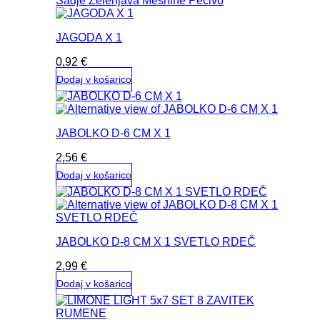
Sadje
Zelenjava
Mesnine
Pecivo
85,24 €.
JAGODA X 1
0,92
€
Dodaj v košarico
JABOLKO D-6 CM X 1
2,56
€
Dodaj v košarico
JABOLKO D-8 CM X 1 SVETLO RDEČ
2,99
€
Dodaj v košarico