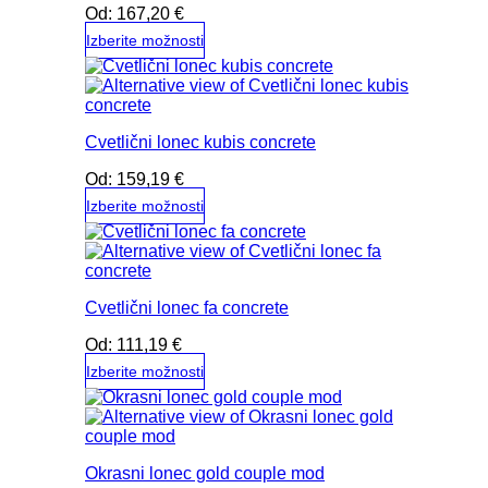
Od:
167,20
€
Možnosti
lahko
Izberite možnosti
izberete
Ta
na
izdelek
strani
ima
izdelka
več
Cvetlični lonec kubis concrete
različic.
Možnosti
Od:
159,19
€
lahko
izberete
Izberite možnosti
na
Ta
strani
izdelek
izdelka
ima
več
Cvetlični lonec fa concrete
različic.
Možnosti
Od:
111,19
€
lahko
izberete
Izberite možnosti
na
Ta
strani
izdelek
izdelka
ima
več
Okrasni lonec gold couple mod
različic.