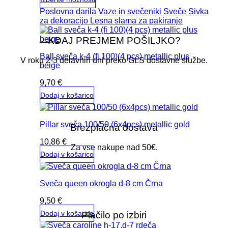
lahko
Ta
Poslovna darila
Vaze in svečeniki
Sveče
Sivka
izberete
izdelek
za dekoracijo
Lesna slama za pakiranje
na
ima
strani
več
KDAJ PREJMEM POŠILJKO?
izdelka
različic.
Ball sveča k-4 (fi 100)(4 pcs) metallic plus
Možnosti
V roku 2-3 delavnih dni preko GLS dostavne službe.
beige
lahko
izberete
9,70
€
na
strani
Dodaj v košarico
izdelka
Pillar sveča 100/50 (6x4pcs) metallic gold
Brezplačna dostava
10,86
€
Za vse nakupe nad 50€.
Dodaj v košarico
Sveča queen okrogla d-8 cm Črna
9,50
€
Dodaj v košarico
Plačilo po izbiri