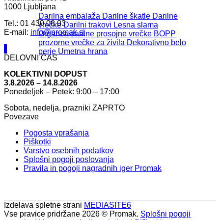
1000 Ljubljana
Darilna embalaža
Darilne škatle
Darilne
Tel.: 01 430 08 03
vrečke
Darilni trakovi
Lesna slama
E-mail:
info@promak.si
Organza darilne prosojne vrečke
BOPP
prozorne vrečke za živila
Dekorativno belo
perje
Umetna hrana
DELOVNI ČAS
KOLEKTIVNI DOPUST
3.8.2026 – 14.8.2026
Ponedeljek – Petek: 9:00 – 17:00
Sobota, nedelja, prazniki ZAPRTO
Povezave
Pogosta vprašanja
Piškotki
Varstvo osebnih podatkov
Splošni pogoji poslovanja
Pravila in pogoji nagradnih iger Promak
Izdelava spletne strani
MEDIASITE6
Vse pravice pridržane 2026 © Promak.
Splošni pogoji