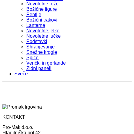
Novoletne rože
Božične figure
Pentlje
Božični trakovi
Lanterne
Novoletne jelke
Novoletne lučke
Podstavki
Shranjevanje
Snežne krogle
Špice
Venčki in gerlande
Zidni paneli
Sveče
KONTAKT
Pro-Mak d.o.o.
Hladilniška pot 42