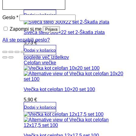
več
8,53
€
različic.
Možnosti
Dodaj v košarico
Zahtevano
Geslo
*
lahko
izberete
Zapomni si me
Prijava
na
Sveča stelo 300×22 set 2-Škatla zlata
strani
Ali ste pozabili geslo?
izdelka
5,73
€
Dodaj v košarico
poglejte več izdelkov
Celofan vrečke
Vrečka kot celofan 10×20 set 100
5,90
€
Dodaj v košarico
Vrečka kot celofan 12×17,5 set 100