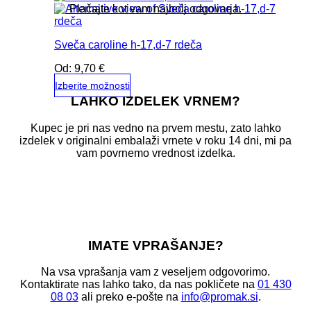
Plačajte kot vam najbolj odgovarja.
Sveča caroline h-17,d-7 rdeča
Od:
9,70
€
Izberite možnosti
LAHKO IZDELEK VRNEM?
Ta
izdelek
ima
Kupec je pri nas vedno na prvem mestu, zato lahko
več
izdelek v originalni embalaži vrnete v roku 14 dni, mi pa
različic.
vam povrnemo vrednost izdelka.
Možnosti
lahko
izberete
na
strani
izdelka
IMATE VPRAŠANJE?
Na vsa vprašanja vam z veseljem odgovorimo.
Kontaktirate nas lahko tako, da nas pokličete na
01 430
08 03
ali preko e-pošte na
info@promak.si
.