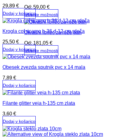
več
izdelka
29,89
€
Od:
59,00
€
različic.
Dodaj v košarico
Možnosti
Izberite možnosti
lahko
Ta
izberete
izdelek
na
Krogla cof ricamo h-36,d-12 cm rdeča
Okrasni lonec za rože pan
ima
strani
več
izdelka
25,50
€
Od:
181,05
€
različic.
Dodaj v košarico
Možnosti
Izberite možnosti
lahko
Ta
izberete
izdelek
na
Obesek zvezda sputnik pvc x 14 mala
ima
strani
več
izdelka
7,89
€
različic.
Dodaj v košarico
Možnosti
lahko
izberete
na
Filante glitter veja h-135 cm zlata
strani
izdelka
3,60
€
Dodaj v košarico