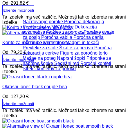
Od:
291,82
€
Izberite možnosti
Ta izdelek ima več različic. Možnosti lahko izberete na strani
Načrtovanje poroke
Poročna dekoracija
izdelka
Poročni kot v PROMAKu
Dekoracija
avtomobila
Rožice za poroko
Poročno cvetje
za posip
Poročna vabila
Poročna darila
Korito za rože cube white glossy
Blazinice za prstane
Nadprti in tekači
Prevleke za stole
Škatle za pecivo
Poročna
Od:
79,20
€
dekoracija cerkve
Figure za poročno torto
Mašne na poteg
Naprsni šopki
Priponke za
Izberite možnosti
naprsne šopke
Sedežni red
Poročni konfeti
Ta izdelek ima več različic. Možnosti lahko izberete na strani
Strelci konfetov za poroko
izdelka
Okrasni lonec black couple bea
Od:
127,20
€
Izberite možnosti
Ta izdelek ima več različic. Možnosti lahko izberete na strani
izdelka