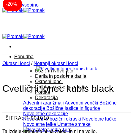
-20%
-20%
-20%
-20%
-20%
-20%
-20%
Akcija
Akcija
Akcija
Akcija
-20%
-20%
-20%
-20%
-20%
-20%
-20%
-20%
Skoči na vsebino
Ponudba
Okrasni lonci
/
Notranji okrasni lonci
Božič in Novo leto
Darila in poslovna darila
Okrasni lonci
Cvetlični lonec kubis black
Umetno cvetje in zelenje
Poroka
Dekoracija
Adventni aranžmaji
Adventni venčki
Božične
dekoracije
Božične jaslice in figurice
Novoletne dekoracije
ŠIFRA:
P-901010
Novoletni in božični okraski
Novoletne lučke
Novoletne jelke
Umetne smreke
Ta izdelek trenutno ni na zalogi in ni na voljo.