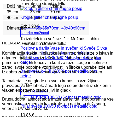
izberete na strani izdelka
Dolžina
Širina
Višina
35 cm
35 cm
70 cm
Krogla glitter champagne posip
40 cm
40 cm
90 cm
Od:
2,90
€
Dimenzija:
35x35x70cm
,
40x40x90cm
Izberite možnosti
Ta izdelek ima več različic. Možnosti lahko
FIBERGLASS-STEKLO PLASTIKA
izberete na strani izdelka
Poslovna darila
Vaze in svečeniki
Sveče
Sivka
za dekoracijo
Lesna slama za pakiranje
Kombinacija stekla in plastike je na trg prinesla zelo iskan in
odporen material za izdelavo različnih sredstev, v tem
primeru okrasnih loncev in korit za rože. Ladje in čolni so
zaradi svoje popolne vzdržljivosti in široke uporabe izdelani
Ball sveča k-4 (fi 100)(4 pcs) metallic plus
iz dobro znanih in svetovno priznanih steklenih vlaken.
beige
Ta material je ne glede na svojo trdnost in vzdržljivost
9,70
€
pravzaprav zelo lahek. Zaradi tega so predmeti iz steklenih
vlaken enostavno prenosljivi in ​​gladki.
Dodaj v košarico
Druga dobra lastnost tega materiala je, da je odporen na vse
vremenske razmere in katastrofe, pa naj bo to dež, sneg,
Pillar sveča 100/50 (6x4pcs) metallic gold
veter ali UV sončni žarki.
10,86
€