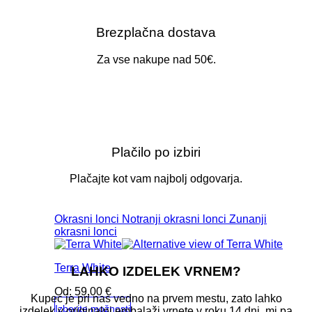
Brezplačna dostava
Za vse nakupe nad 50€.
Plačilo po izbiri
Plačajte kot vam najbolj odgovarja.
Okrasni lonci
Notranji okrasni lonci
Zunanji
okrasni lonci
Terra White
LAHKO IZDELEK VRNEM?
Od:
59,00
€
Kupec je pri nas vedno na prvem mestu, zato lahko
Izberite možnosti
izdelek v originalni embalaži vrnete v roku 14 dni, mi pa