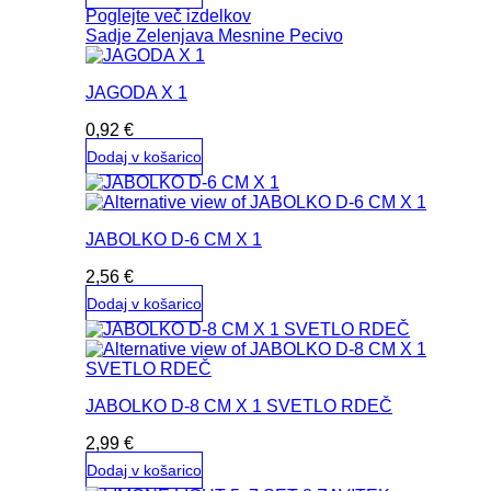
Poglejte več izdelkov
Sadje
Zelenjava
Mesnine
Pecivo
JAGODA X 1
0,92
€
Dodaj v košarico
JABOLKO D-6 CM X 1
2,56
€
Dodaj v košarico
JABOLKO D-8 CM X 1 SVETLO RDEČ
2,99
€
Dodaj v košarico