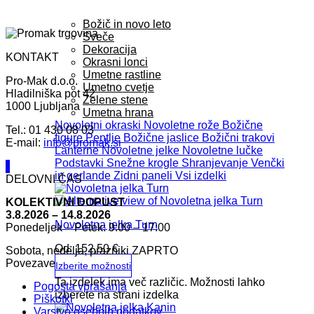
Božič in novo leto
Sveče
Dekoracija
KONTAKT
Okrasni lonci
Umetne rastline
Pro-Mak d.o.o.
Umetno cvetje
Hladilniška pot 42
Zelene stene
1000 Ljubljana
Umetna hrana
Novoletni okraski
Novoletne rože
Božične
Tel.: 01 430 08 03
figure
Pentlje
Božične jaslice
Božični trakovi
E-mail:
info@promak.si
Lanterne
Novoletne jelke
Novoletne lučke
Podstavki
Snežne krogle
Shranjevanje
Venčki
in gerlande
Zidni paneli
Vsi izdelki
DELOVNI ČAS
KOLEKTIVNI DOPUST
3.8.2026 – 14.8.2026
Novoletna jelka Turn
Ponedeljek – Petek: 9:00 – 17:00
Od:
152,50
€
Sobota, nedelja, prazniki ZAPRTO
Povezave
Izberite možnosti
Ta izdelek ima več različic. Možnosti lahko
Pogosta vprašanja
izberete na strani izdelka
Piškotki
Varstvo osebnih podatkov