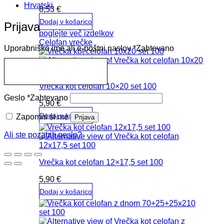
Hrvatski
8,53
€
Dodaj v košarico
Prijava
poglejte več izdelkov
Celofan vrečke
Uporabniško ime ali e-poštni naslov
*
Zahtevano
Vrečka kot celofan 10×20 set 100
Geslo
*
Zahtevano
5,90
€
Dodaj v košarico
Zapomni si me
Prijava
Ali ste pozabili geslo?
Vrečka kot celofan 12×17,5 set 100
5,90
€
Dodaj v košarico