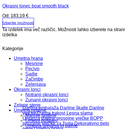
Okrasni lonec boat smooth black
Od:
183,19
€
Izberite možnosti
Ta izdelek ima več različic. Možnosti lahko izberete na strani
izdelka
Kategorije
Umetna hrana
Mesnine
Pecivo
Sadje
Začimbe
Zelenjava
Okrasni lonci
Notranji okrasni lonci
Zunanji okrasni lonci
Zelene stene
Darilna embalaža
Darilne škatle
Darilne
Umetne rastline
vrečke
Darilni trakovi
Lesna slama
Manjše rastline
Organza darilne prosojne vrečke
BOPP
Umetni pušpani
prozorne vrečke za živila
Dekorativno belo
Umetna drevesa in palme
perje
Umetna hrana