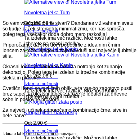
Novoletna jelka Turn
Od:
152,50
€
So vam všeč prefinjene stvari? Dandanes v živahnem svetu
so ljudje začeli stremeti k minimalizmu, ker nas sprošča,
Izberite možnosti
poleg tega vsekakor doda dobro mero razkošja!
Ta izdelek ima več različic. Možnosti lahko
izberete na strani izdelka
Priporočamo, da svoj dom popestrite z idealnim črnim
loncem za rože. Njegov dizajn navduši tudi največje ljubitelje
stila.
Novoletna jelka Kanin
Okrasni lonec je primeren tako za notranjo kot zunanjo
dekoracijo. Poleg tega je izdelan iz trpežne kombinacije
Od:
262,06
€
stekla in plastike.
Izberite možnosti
Cvetlični lonci so različnih oblik, a ta vas bo zagotovo pustil
Ta izdelek ima več različic. Možnosti lahko
brez sape! Ta okrasni lonec za rože je idealen za dnevne
izberete na strani izdelka
sobe in poslovne prostore.
Za največji učinek priporočamo kombinacijo črne, sive in
Krogla glitter zlata posip
bele barve.
Od:
2,90
€
Izberite možnosti
Izbirate lahko med različnimi dimenzijami:
Ta izdelek ima več različic. Možnosti lahko