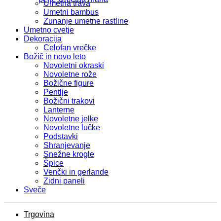
Umetna trava
Umetni bambus
Zunanje umetne rastline
Umetno cvetje
Dekoracija
Celofan vrečke
Božič in novo leto
Novoletni okraski
Novoletne rože
Božične figure
Pentlje
Božični trakovi
Lanterne
Novoletne jelke
Novoletne lučke
Podstavki
Shranjevanje
Snežne krogle
Špice
Venčki in gerlande
Zidni paneli
Sveče
Trgovina