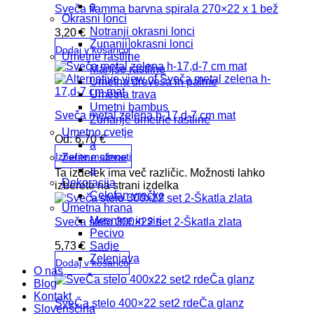
a
Sveča fiamma barvna spirala 270×22 x 1 bež
Okrasni lonci
Notranji okrasni lonci
3,20
€
Zunanji okrasni lonci
Dodaj v košarico
Umetne rastline
Manjše rastline
Umetna drevesa in palme
Umetna trava
Umetni bambus
Sveča metal zelena h-17,d-7 cm mat
Zunanje umetne rastline
Umetno cvetje
Od:
6,70
€
a
Izberite možnosti
Zelene stene
a
Ta izdelek ima več različic. Možnosti lahko
Dekoracija
izberete na strani izdelka
Celofan vrečke
Umetna hrana
Mesnine in siri
Sveča stelo 300×22 set 2-Škatla zlata
Pecivo
Sadje
5,73
€
Zelenjava
Dodaj v košarico
O nas
Blog
Kontakt
SveČa stelo 400×22 set2 rdeČa glanz
Slovenščina