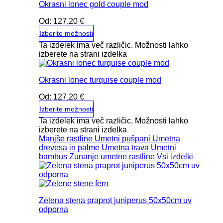
Okrasni lonec gold couple mod
Od:
127,20
€
Izberite možnosti
Ta izdelek ima več različic. Možnosti lahko
izberete na strani izdelka
Okrasni lonec turquise couple mod
Od:
127,20
€
Izberite možnosti
Ta izdelek ima več različic. Možnosti lahko
izberete na strani izdelka
Manjše rastline
Umetni pušpani
Umetna
drevesa in palme
Umetna trava
Umetni
bambus
Zunanje umetne rastline
Vsi izdelki
Zelena stena praprot juniperus 50x50cm uv
odporna