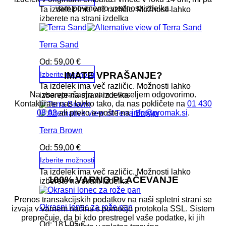
vam povrnemo vrednost izdelka.
Ta izdelek ima več različic. Možnosti lahko
izberete na strani izdelka
Terra Sand
Od:
59,00
€
IMATE VPRAŠANJE?
Izberite možnosti
Ta izdelek ima več različic. Možnosti lahko
Na vsa vprašanja vam z veseljem odgovorimo.
izberete na strani izdelka
Kontaktirate nas lahko tako, da nas pokličete na
01 430
08 03
ali preko e-pošte na
info@promak.si
.
Terra Brown
Od:
59,00
€
Izberite možnosti
Ta izdelek ima več različic. Možnosti lahko
100% VARNO PLAČEVANJE
izberete na strani izdelka
Prenos transakcijskih podatkov na naši spletni strani se
Okrasni lonec za rože pan
izvaja v varnem načinu s pomočjo protokola SSL. Sistem
preprečuje, da bi kdo prestregel vaše podatke, ki jih
Od:
181,05
€