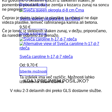
Ko govorimo o okrasnih loncih iz steklenih vlaken, je
Dodaj v košarico
pomembno poudariti, da se zemlja v kozarcu zunaj na soncu
ne pregreje.
Čeprav je delno izdelan iz plastike, ta material ne daje
Sveča queen okrogla d-8 cm Črna
videza plastike, temveč rafiniranega kamna ali betona.
9,50
€
Če je lonec iz steklenih vlaken zunaj, v dežju, priporočamo,
Dodaj v košarico
da naredite odprtino za drenažo.
Sveča caroline h-17,d-7 rdeča
Od:
9,70
€
Izberite možnosti
Ta izdelek ima več različic. Možnosti lahko
KDAJ PREJMEM POŠILJKO?
izberete na strani izdelka
V roku 2-3 delavnih dni preko GLS dostavne službe.