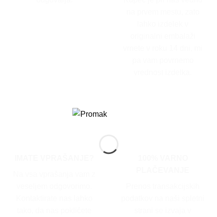
na prvem mestu, zato
lahko izdelek v
originalni embalaži
vrnete v roku 14 dni, mi
pa vam povrnemo
vrednost izdelka.
IMATE VPRAŠANJE?
100% VARNO
PLAČEVANJE
Na vsa vprašanja vam z
veseljem odgovorimo.
Prenos transakcijskih
Kontaktirate nas lahko
podatkov na naši spletni
tako, da nas pokličete
strani se izvaja v