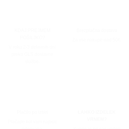
KDAJ PREJMEM
Brezplačna dostava
POŠILJKO?
Za vse nakupe nad 50€.
V roku 2-3 delavnih dni
preko GLS dostavne
službe.
Plačilo po izbiri
LAHKO IZDELEK
VRNEM?
Plačajte kot vam najbolj
odgovarja.
Kupec je pri nas vedno