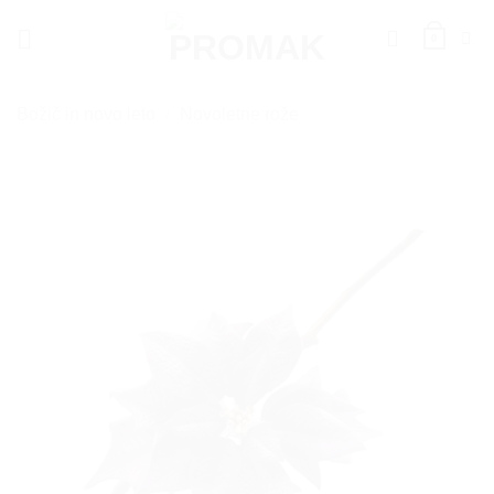
Skoči
na
0
vsebino
Božič in novo leto
/
Novoletne rože