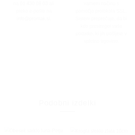
na
01 430 08 03
ali
varnem načinu s
preko e-pošte na
pomočjo protokola SSL.
info@promak.si
.
Sistem preprečuje, da bi
kdo prestregel vaše
podatke, ki jih pošljete v
spletno trgovino.
Podobni izdelki