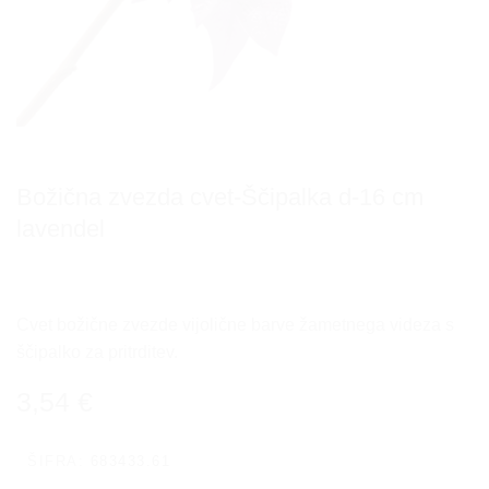
Božična zvezda cvet-Ščipalka d-16 cm
lavendel
Cvet božične zvezde vijolične barve žametnega videza s
ščipalko za pritrditev.
3,54
€
ŠIFRA:
683433.61