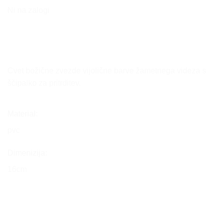
Ni na zalogi
Cvet božične zvezde vijolične barve žametnega videza s
ščipalko za pritrditev.
Material:
pvc
Dimenizija:
16cm