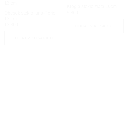
Krogla steklo zlata 10cm
5,86
€
Obesek steklo luna-Perje
13 cm
13,30
€
DODAJ V KOŠARICO
DODAJ V KOŠARICO