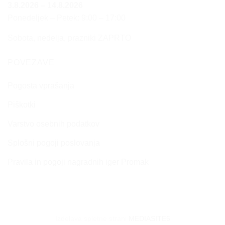
3.8.2026 – 14.8.2026
Ponedeljek – Petek: 9:00 – 17:00
Sobota, nedelja, prazniki ZAPRTO
POVEZAVE
Pogosta vprašanja
Piškotki
Varstvo osebnih podatkov
Splošni pogoji poslovanja
Pravila in pogoji nagradnih iger Promak
Izdelava spletne strani
MEDIASITE6