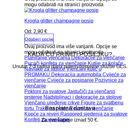
mogu odabrati na stranici proizvoda
Krogla glitter champagne posip
Od:
2,90
€
Odaberi opcije
Ovaj proizvod ima više varijanti. Opcije se
mogu odabrati na stranici proizvoda
KADA ĆU PRIMITI POŠILJKU?
Planiranje vjenčanja
Dekoracije za vjenčanje
Pucači konfeta za vjenčanje
Kutije za kolače
Unutar 2-3 radna dana putem dostavne službe GLS.
Navlake za stolice
Vjenčani kutić u
PROMAKU
Dekoracija automobila
Cvijeće za
vjenčanje
Cvijeće za posipanje
Pozivnice za
vjenčanje
Pokloni za svatove
Jastučići za vjenčano
prstenje
Nadstoljnaci i dekoracije za stolove
Vjenčano uređenje crkve
Figure za svatbenu
Besplatna dostava
tortu
Trake na potez
Reveri za vjenčanje
Kopće za reveri
Raspored sjedenja za svatove
Konfeti za vjenčanje
Za sve kupnje iznad 50 €.