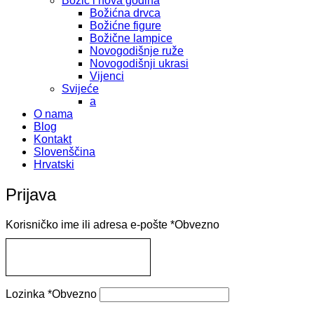
Božić i nova godina
Božićna drvca
Božićne figure
Božične lampice
Novogodišnje ruže
Novogodišnji ukrasi
Vijenci
Svijeće
a
O nama
Blog
Kontakt
Slovenščina
Hrvatski
Prijava
Korisničko ime ili adresa e-pošte
*
Obvezno
Lozinka
*
Obvezno