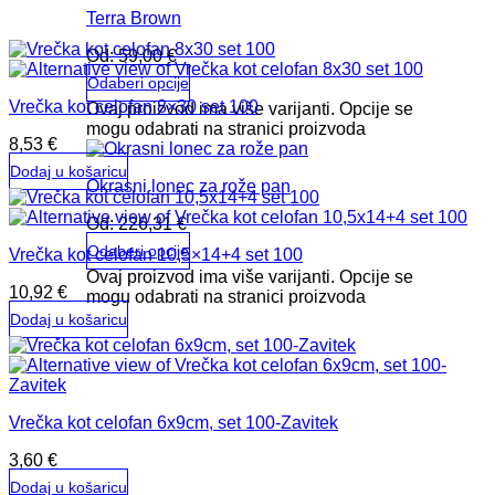
Terra Brown
Od:
59,00
€
Odaberi opcije
Vrečka kot celofan 8×30 set 100
Ovaj proizvod ima više varijanti. Opcije se
mogu odabrati na stranici proizvoda
8,53
€
Dodaj u košaricu
Okrasni lonec za rože pan
Od:
226,31
€
Odaberi opcije
Vrečka kot celofan 10,5×14+4 set 100
Ovaj proizvod ima više varijanti. Opcije se
10,92
€
mogu odabrati na stranici proizvoda
Dodaj u košaricu
Vrečka kot celofan 6x9cm, set 100-Zavitek
3,60
€
Dodaj u košaricu