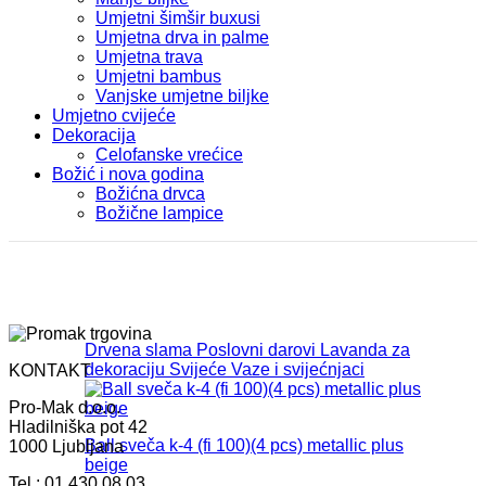
Umjetni šimšir buxusi
Umjetna drva in palme
Umjetna trava
Umjetni bambus
Vanjske umjetne biljke
Umjetno cvijeće
Dekoracija
Celofanske vrećice
Božić i nova godina
Božićna drvca
Božične lampice
Drvena slama
Poslovni darovi
Lavanda za
dekoraciju
Svijeće
Vaze i svijećnjaci
KONTAKT
Pro-Mak d.o.o.
Hladilniška pot 42
Ball sveča k-4 (fi 100)(4 pcs) metallic plus
1000 Ljubljana
beige
Tel.: 01 430 08 03