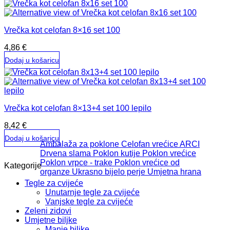
Vrečka kot celofan 8×16 set 100
4,86
€
Dodaj u košaricu
Vrečka kot celofan 8×13+4 set 100 lepilo
8,42
€
Dodaj u košaricu
Ambalaža za poklone
Celofan vrećice ARCI
Drvena slama
Poklon kutije
Poklon vrećice
Poklon vrpce - trake
Poklon vrećice od
Kategorije
organze
Ukrasno bijelo perje
Umjetna hrana
Tegle za cvijeće
Unutarnje tegle za cvijeće
Vanjske tegle za cvijeće
Zeleni zidovi
Umjetne biljke
Manje biljke