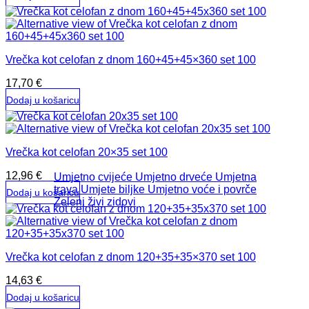
Vrečka kot celofan z dnom 160+45+45×360 set 100
17,70
€
Dodaj u košaricu
Vrečka kot celofan 20×35 set 100
12,96
€
Umjetno cvijeće
Umjetno drveće
Umjetna
trava
Umjete biljke
Umjetno voće i povrče
Dodaj u košaricu
Zeleni živi zidovi
Vrečka kot celofan z dnom 120+35+35×370 set 100
14,63
€
Dodaj u košaricu