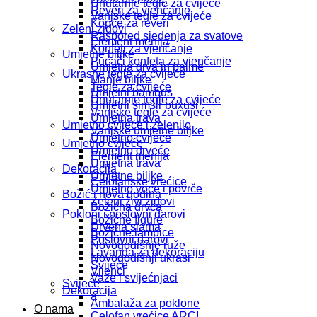
Unutarnje tegle za cvijeće
Reveri za vjenčanje
Vanjske tegle za cvijeće
Kopće za reveri
Zeleni zidovi
Raspored sjedenja za svatove
Element menija
Konfeti za vjenčanje
Umjetne biljke
Pucači konfeta za vjenčanje
Umjetna drva in palme
Ukrasne tegle za cvijeće
Manje biljke
Tegle za cvijeće
Umjetni bambus
Unutarnje tegle za cvijeće
Umjetni šimšir buxusi
Vanjske tegle za cvijeće
Umjetna trava
Umjetno cvijeće i zelenilo
Vanjske umjetne biljke
Umjetno cvijeće
Umjetno cvijeće
Umjetno drveće
Element menija
Umjetna trava
Dekoracija
Umjetne biljke
Celofanske vrećice
Umjetno voće i povrče
Božić i nova godina
Zeleni živi zidovi
Božićna drvca
Pokloni i poslovni darovi
Božićne figure
Drvena slama
Božične lampice
Poslovni darovi
Novogodišnje ruže
Lavanda za dekoraciju
Novogodišnji ukrasi
Svijeće
Vijenci
Vaze i svijećnjaci
Svijeće
Dekoracija
a
Ambalaža za poklone
O nama
Celofan vrećice ARCI