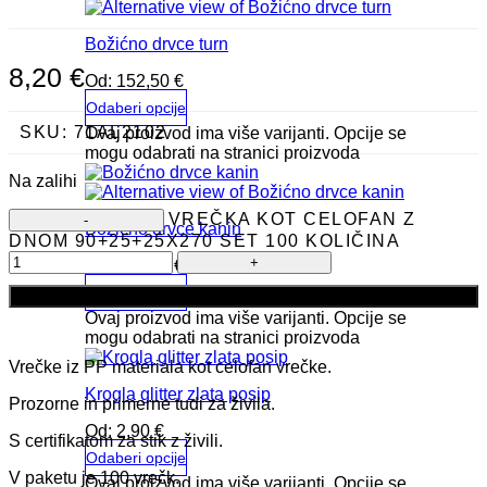
Božićno drvce turn
8,20
€
Od:
152,50
€
Odaberi opcije
SKU:
71AL2102
Ovaj proizvod ima više varijanti. Opcije se
mogu odabrati na stranici proizvoda
Na zalihi
VREČKA KOT CELOFAN Z
Božićno drvce kanin
DNOM 90+25+25X270 SET 100 KOLIČINA
Od:
262,06
€
Odaberi opcije
Dodaj u košaricu
Ovaj proizvod ima više varijanti. Opcije se
mogu odabrati na stranici proizvoda
Vrečke iz PP materiala kot celofan vrečke.
Krogla glitter zlata posip
Prozorne in primerne tudi za živila.
Od:
2,90
€
S certifikatom za stik z živili.
Odaberi opcije
V paketu je 100 vrečk.
Ovaj proizvod ima više varijanti. Opcije se