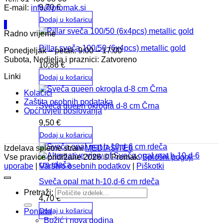
9,70
€
E-mail:
info@promak.si
Dodaj u košaricu
Radno vrijeme
Pillar sveča 100/50 (6x4pcs) metallic gold
Ponedjeljak – petak: 9:00 – 17:00
Subota, Nedjelja i praznici: Zatvoreno
10,86
€
Linki
Dodaj u košaricu
Kolačići
Zaštita osobnih podataka
Sveča queen okrogla d-8 cm Črna
Opći uvjeti poslovanja
9,50
€
Dodaj u košaricu
Izdelava spletne strani
MEDIASITE6
Vse pravice pridržane 2026 © Promak.
Splošni pogoji
uporabe
|
Varstvo osebnih podatkov
|
Piškotki
Sveča opal mat h-10,d-6 cm rdeča
Pretraži:
4,70
€
Dodaj u košaricu
Ponuda
Božić i nova godina