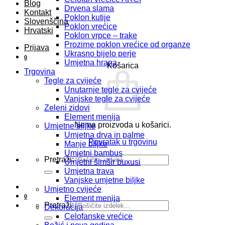
Blog
Drvena slama
Kontakt
Poklon kutije
Slovenščina
Poklon vrećice
Hrvatski
Poklon vrpce – trake
Prozirne poklon vrećice od organze
Prijava
Ukrasno bijelo perje
0
Umjetna hrana
Košarica
Trgovina
Tegle za cvijeće
Unutarnje tegle za cvijeće
Vanjske tegle za cvijeće
Zeleni zidovi
Element menija
Nema proizvoda u košarici.
Umjetne biljke
Umjetna drva in palme
Povratak u trgovinu
Manje biljke
Umjetni bambus
Pretraži:
Umjetni šimšir buxusi
Umjetna trava
Vanjske umjetne biljke
Umjetno cvijeće
0
Element menija
Pretraži:
Dekoracija
Celofanske vrećice