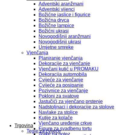
Adventski aranžmani
Adventski vijenci
Božićne jaslice i figurice
Božićna drvca
Božične lampice
Božićni ukrasi
Novogodišnji aranžmani
Novogodišnji ukrasi
Umjetne smreke
Vjenčanja
Planiranje vjenčanja
Dekoracije za vjenčanje
Vjenčani kutić u PROMAKU
Dekoracija automobila
Cvijeće za vjenčanje
Cvijeće za posipanje
Pozivnice za vjenčanje
Pokloni za svatove
Jastučići za vjenčano prstenje
Nadstoljnaci i dekoracije za stolove
Navlake za stolice
Kutije za kolače
Vjenčano uređenje crkve
Trgovina
Figure za svadbenu tortu
Tegle za cvijeće
Trake na potez