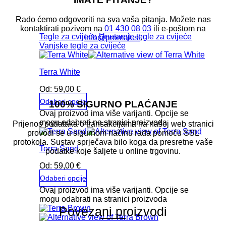
Rado ćemo odgovoriti na sva vaša pitanja. Možete nas
kontaktirati pozivom na
01 430 08 03
ili e-poštom na
Tegle za cvijeće
Unutarnje tegle za cvijeće
info@promak.si
.
Vanjske tegle za cvijeće
Terra White
Od:
59,00
€
Odaberi opcije
100% SIGURNO PLAĆANJE
Ovaj proizvod ima više varijanti. Opcije se
mogu odabrati na stranici proizvoda
Prijenos podataka o transakcijama na našoj web stranici
provodi se u sigurnom načinu rada pomoću SSL
protokola. Sustav sprječava bilo koga da presretne vaše
Terra Sand
podatke koje šaljete u online trgovinu.
Od:
59,00
€
Odaberi opcije
Ovaj proizvod ima više varijanti. Opcije se
mogu odabrati na stranici proizvoda
Povezani proizvodi