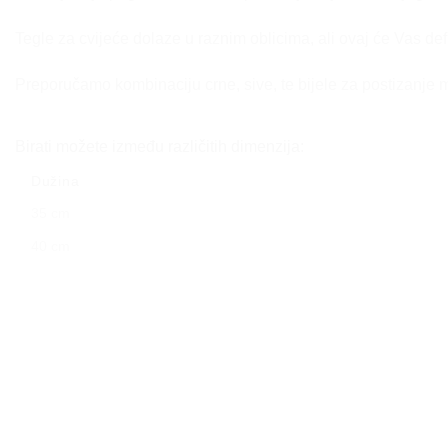
Tegle za cvijeće dolaze u raznim oblicima, ali ovaj će Vas de
Preporučamo kombinaciju crne, sive, te bijele za postizanje 
Birati možete između različitih dimenzija:
Dužina
35 cm
40 cm