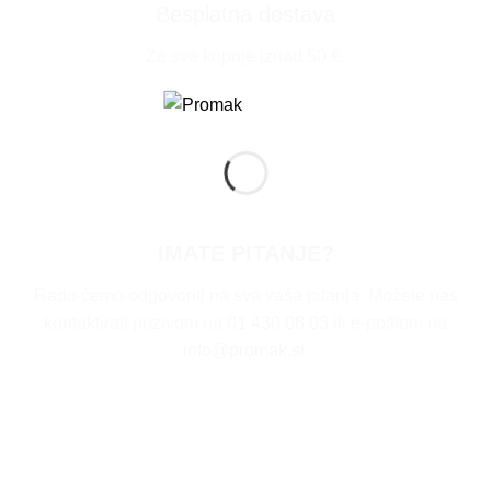
Besplatna dostava
Za sve kupnje iznad 50 €.
IMATE PITANJE?
Rado ćemo odgovoriti na sva vaša pitanja. Možete nas
kontaktirati pozivom na
01 430 08 03
ili e-poštom na
info@promak.si
.