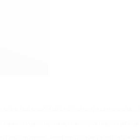
e svijetu, ljudi su počeli težiti minimalizmu jer nas on opušta…
glom za cvijeće. Njen dizajn oduševljava i najveće ljubitelje s
i vanjskog prostora. Pored toga, sačinjena je od izdržljive komb