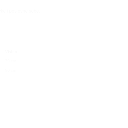
avke i poslovne sobe.
Visina
70 cm
90 cm