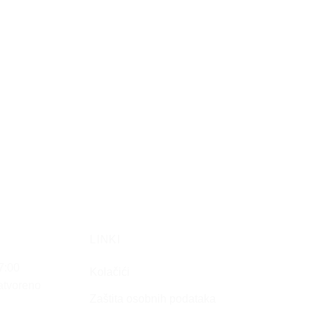
Opcije
se
mogu
odabrati
na
stranici
proizvoda
LINKI
7:00
Kolačići
Zatvoreno
Zaštita osobnih podataka