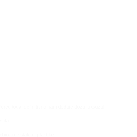
 Pored toga, definitivno nam dodaje dozu luksuza!
tila.
inacije stakla i plastike.