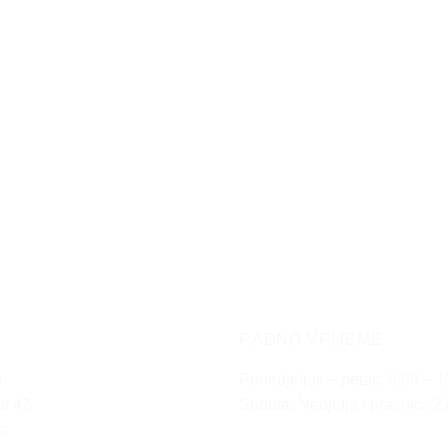
Opcije
se
mogu
odabrati
na
stranici
proizvoda
RADNO VRIJEME
.
Ponedjeljak – petak: 9:00 – 1
ot 42
Subota, Nedjelja i praznici: 
na