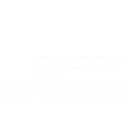
Tegla za cvijeće couple seaside natural
119,00
€
Od:
E
ODABERI OPCIJE
Ovaj
proizvod
ima
više
varijanti.