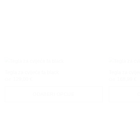
Tegla za cvijeće fa black
Tegla za cvij
129,00
€
168,99
€
Od:
Od:
ODABERI OPCIJE
Ovaj
Ovaj
proizvod
proizvod
ima
ima
više
više
varijanti.
varijanti.