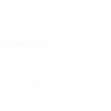
PRIJAVA
INA
HRVATSKI
0
ijeće kubis black
nutno nema na skladištu te je nedostupan.