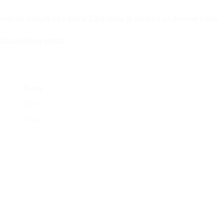
finitivno ostaviti bez daha! Žardinjera je idealna za dnevne bor
maksimalnog efekta.
Širina
35 cm
40 cm