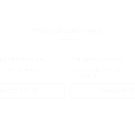
Povezani proizvodi
eće black bowl mod
Tegla za cvijeće welcome
339,00
€
Od:
ODABERI OPCIJE
ODABERI OPCIJ
Ovaj
proizvod
ima
više
varijanti.